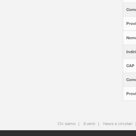
Com
Provi
Nom
Indir
CAP
Com
Provi
Chi siamo
Eventi
News e circolari