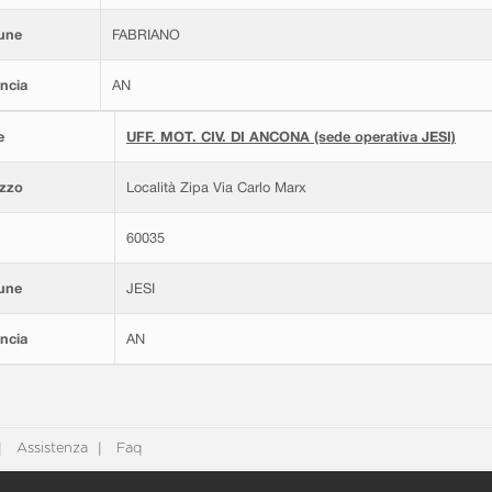
une
FABRIANO
ncia
AN
e
UFF. MOT. CIV. DI ANCONA (sede operativa JESI)
izzo
Località Zipa Via Carlo Marx
60035
une
JESI
ncia
AN
Assistenza
Faq