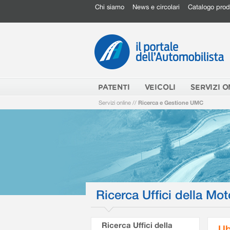
Chi siamo
News e circolari
Catalogo prod
PATENTI
VEICOLI
SERVIZI O
Servizi online
//
Ricerca e Gestione UMC
Ricerca Uffici della Mot
Ricerca Uffici della
Ub