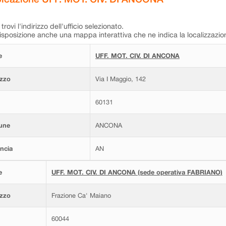
trovi l'indirizzo dell'ufficio selezionato.
isposizione anche una mappa interattiva che ne indica la localizzazio
e
UFF. MOT. CIV. DI ANCONA
izzo
Via I Maggio, 142
60131
une
ANCONA
ncia
AN
e
UFF. MOT. CIV. DI ANCONA (sede operativa FABRIANO)
izzo
Frazione Ca' Maiano
60044