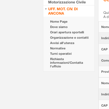
Motorizzazione Civile
UFF. MOT. CIV. DI
Qui 
ANCONA
A d
Home Page
Dove siamo
Nom
Orari apertura sportelli
Organizzazione e contatti
Indir
Avvisi all'utenza
Normative
CAP
Turni operativi
Richiesta
Com
informazioni/Contatta
l'ufficio
Provi
Nom
Indir
CAP