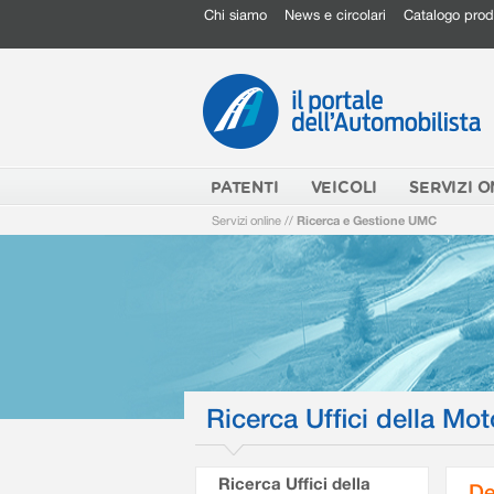
Chi siamo
News e circolari
Catalogo prod
PATENTI
VEICOLI
SERVIZI O
Servizi online
//
Ricerca e Gestione UMC
Ricerca Uffici della Mot
Ricerca Uffici della
De