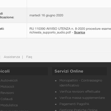
di
martedì 16 giugno 2020
icazione:
ati:
RU 110390 AVVISO UTENZA n. 8-2020 procedure esame pr
richiesta_supporto_audio.pdf -
Scarica
Assistenza
Faq
icoli
Servizi Online
Autoveicoli
Monopattini - Contrassegno
identificativo
Motocicli
Verifica revisioni effettuate
Revisioni
Verifica massa supplementare
Collaudi
Pagamenti PagoPA
Modulistica
Gestione Pratiche Online