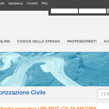
otti
Assistenza
Contatti
FAQ
NLINE
CODICE DELLA STRADA
PROFESSIONISTI
AU
orizzazione Civile
ttaglio normativa UFF. MOT. CIV. DI ANCONA