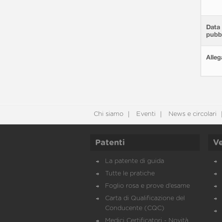
Data 
pubbl
Alleg
Chi siamo
Eventi
News e circolari
Patenti
Ve
La patente di guida
Tutte le pratiche
Foglio rosa e prove d’esame
Carta di Qualificazione del
Conducente (CQC)
Medici Certificatori - Novità