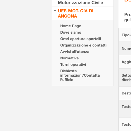
Motorizzazione Civile
UFF. MOT. CIV. DI
Pro
ANCONA
gu
Home Page
Dove siamo
Tipol
Orari apertura sportelli
Organizzazione e contatti
Nume
Avvisi all'utenza
Normative
Aggi
Turni operativi
Richiesta
informazioni/Contatta
Setto
l'ufficio
rifer
Desti
Testo
Test