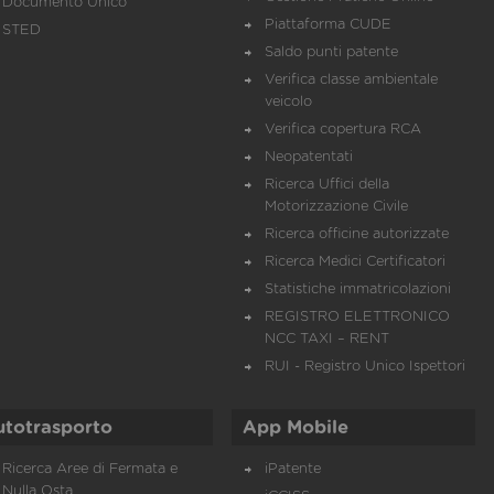
Documento Unico
Piattaforma CUDE
STED
Saldo punti patente
Verifica classe ambientale
veicolo
Verifica copertura RCA
Neopatentati
Ricerca Uffici della
Motorizzazione Civile
Ricerca officine autorizzate
Ricerca Medici Certificatori
Statistiche immatricolazioni
REGISTRO ELETTRONICO
NCC TAXI – RENT
RUI - Registro Unico Ispettori
utotrasporto
App Mobile
Ricerca Aree di Fermata e
iPatente
Nulla Osta