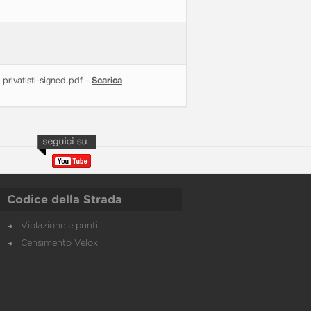
ivatisti-signed.pdf -
Scarica
Codice della Strada
Violazione e punti
Censimento Velox