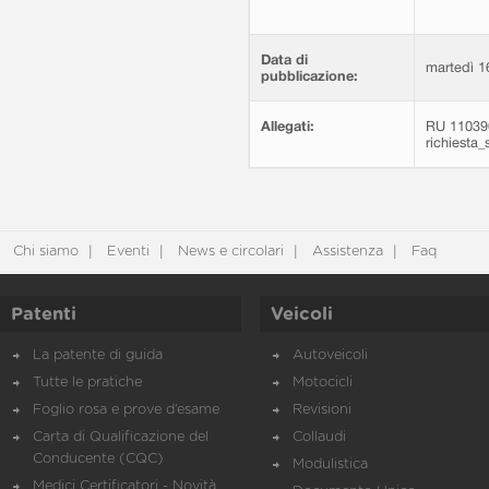
Data di
martedì 1
pubblicazione:
Allegati:
RU 110390
richiesta
Chi siamo
Eventi
News e circolari
Assistenza
Faq
Patenti
Veicoli
La patente di guida
Autoveicoli
Tutte le pratiche
Motocicli
Foglio rosa e prove d’esame
Revisioni
Carta di Qualificazione del
Collaudi
Conducente (CQC)
Modulistica
Medici Certificatori - Novità