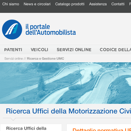
Chi siamo
News e circolari
Catalogo prodotti
Assistenza
Contatti
PATENTI
VEICOLI
SERVIZI ONLINE
CODICE DELL
Servizi online
//
Ricerca e Gestione UMC
Ricerca Uffici della Motorizzazione Civi
Ricerca Uffici della
Dettaglio normativa 