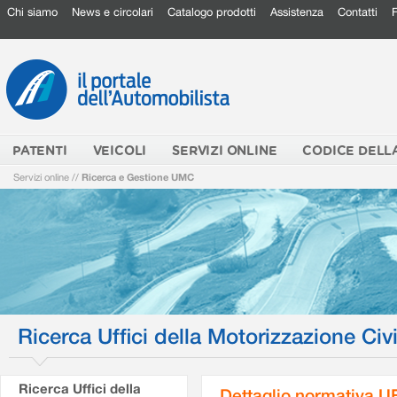
Chi siamo
News e circolari
Catalogo prodotti
Assistenza
Contatti
PATENTI
VEICOLI
SERVIZI ONLINE
CODICE DELL
Servizi online
//
Ricerca e Gestione UMC
Ricerca Uffici della Motorizzazione Civi
Ricerca Uffici della
Dettaglio normativa 