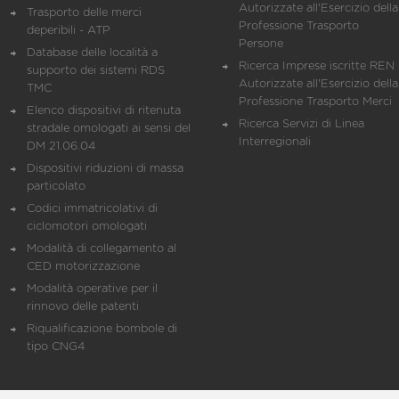
Autorizzate all'Esercizio della
Trasporto delle merci
Professione Trasporto
deperibili - ATP
Persone
Database delle località a
Ricerca Imprese iscritte REN 
supporto dei sistemi RDS
Autorizzate all'Esercizio della
TMC
Professione Trasporto Merci
Elenco dispositivi di ritenuta
Ricerca Servizi di Linea
stradale omologati ai sensi del
Interregionali
DM 21.06.04
Dispositivi riduzioni di massa
particolato
Codici immatricolativi di
ciclomotori omologati
Modalità di collegamento al
CED motorizzazione
Modalità operative per il
rinnovo delle patenti
Riqualificazione bombole di
tipo CNG4