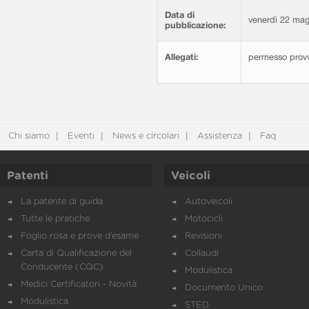
Data di
venerdì 22 mag
pubblicazione:
Allegati:
permesso provv
Chi siamo
Eventi
News e circolari
Assistenza
Faq
Patenti
Veicoli
La patente di guida
Autoveicoli
Tutte le pratiche
Motocicli
Foglio rosa e prove d’esame
Revisioni
Carta di Qualificazione del
Collaudi
Conducente (CQC)
Modulistica
Medici Certificatori - Novità
Documento Unico
Modulistica
STED