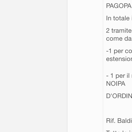
PAGOPA 
In totale
2 tramit
come da 
-1 per c
estensio
- 1 per i
NOIPA
D'ORDIN
Rif. Bal