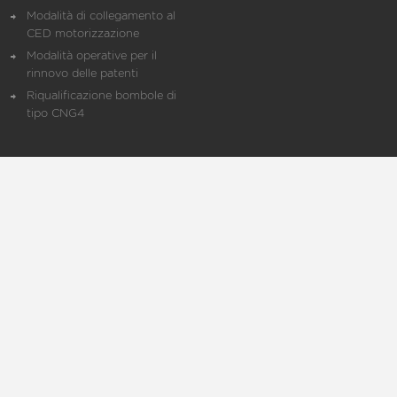
Modalità di collegamento al
CED motorizzazione
Modalità operative per il
rinnovo delle patenti
Riqualificazione bombole di
tipo CNG4