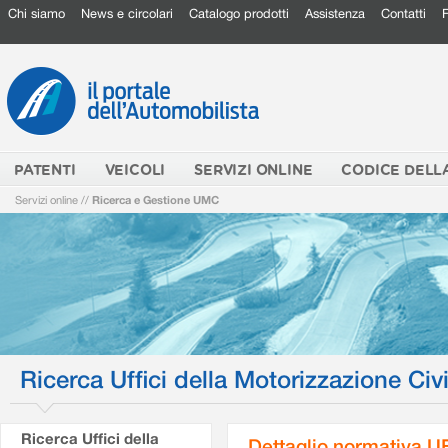
Chi siamo
News e circolari
Catalogo prodotti
Assistenza
Contatti
PATENTI
VEICOLI
SERVIZI ONLINE
CODICE DELL
Servizi online
//
Ricerca e Gestione UMC
Ricerca Uffici della Motorizzazione Civi
Ricerca Uffici della
Dettaglio normativa 