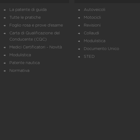
La patente di guida
Autoveicoli
Tutte le pratiche
Motocicli
Foglio rosa e prove d’esame
Revisioni
Carta di Qualificazione del
Collaudi
Conducente (CQC)
Modulistica
Medici Certificatori - Novità
Documento Unico
Modulistica
STED
Patente nautica
Normativa