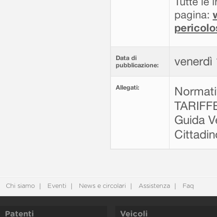
Tutte le 
pagina:
pericolo
Data di
venerdì
pubblicazione:
Allegati:
Normati
TARIFF
Guida V
Cittadi
Chi siamo
Eventi
News e circolari
Assistenza
Faq
Patenti
Veicoli