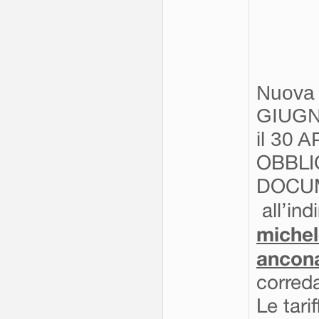
Nuova 
GIUGN
il 30 
OBBLI
DOCUM
all’ind
michel
ancona
correda
Le tari