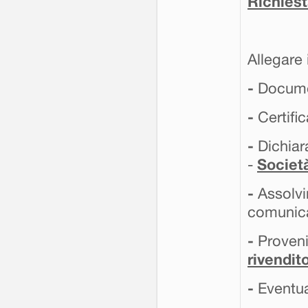
Richiest
Allegare
-
Documen
-
Certifi
-
Dichiar
-
Societ
-
Assolvi
comunica
-
Proveni
rivendit
-
Eventua