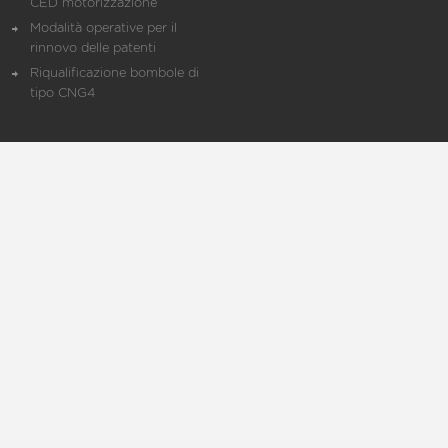
CED motorizzazione
Modalità operative per il
rinnovo delle patenti
Riqualificazione bombole di
tipo CNG4