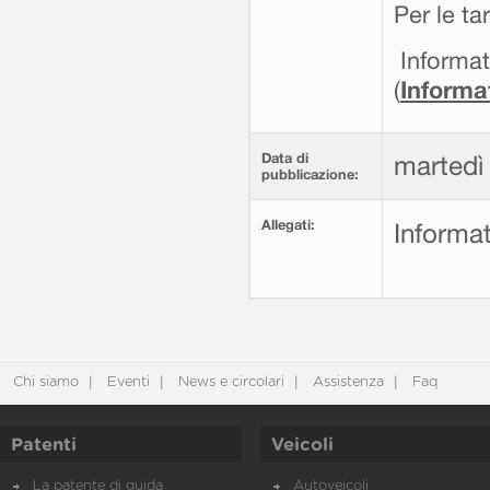
Per le ta
Informat
(
Informa
Data di
martedì
pubblicazione:
Allegati:
Informat
Chi siamo
Eventi
News e circolari
Assistenza
Faq
Patenti
Veicoli
La patente di guida
Autoveicoli