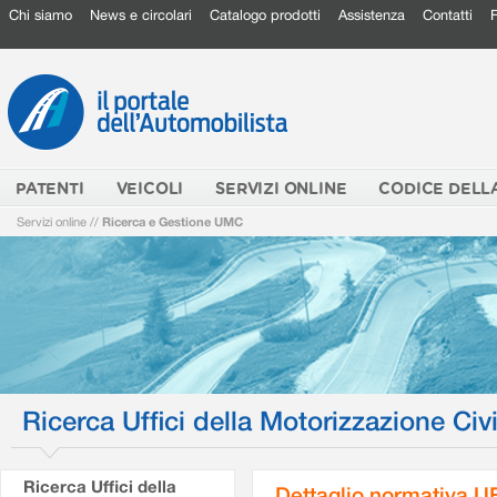
Chi siamo
News e circolari
Catalogo prodotti
Assistenza
Contatti
PATENTI
VEICOLI
SERVIZI ONLINE
CODICE DELL
Servizi online
//
Ricerca e Gestione UMC
Ricerca Uffici della Motorizzazione Civi
Ricerca Uffici della
Dettaglio normativa 