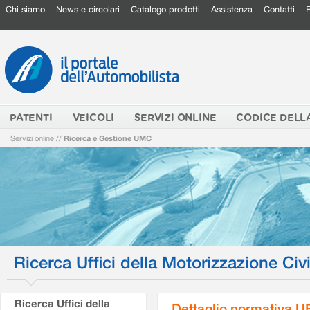
Chi siamo
News e circolari
Catalogo prodotti
Assistenza
Contatti
PATENTI
VEICOLI
SERVIZI ONLINE
CODICE DELL
Servizi online
//
Ricerca e Gestione UMC
Ricerca Uffici della Motorizzazione Civi
Ricerca Uffici della
Dettaglio normativa 