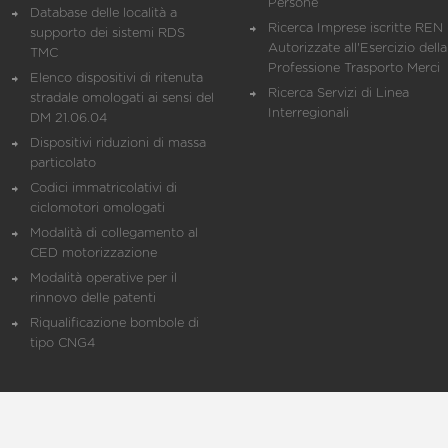
Persone
Database delle località a
Ricerca Imprese iscritte REN 
supporto dei sistemi RDS
Autorizzate all'Esercizio della
TMC
Professione Trasporto Merci
Elenco dispositivi di ritenuta
Ricerca Servizi di Linea
stradale omologati ai sensi del
Interregionali
DM 21.06.04
Dispositivi riduzioni di massa
particolato
Codici immatricolativi di
ciclomotori omologati
Modalità di collegamento al
CED motorizzazione
Modalità operative per il
rinnovo delle patenti
Riqualificazione bombole di
tipo CNG4