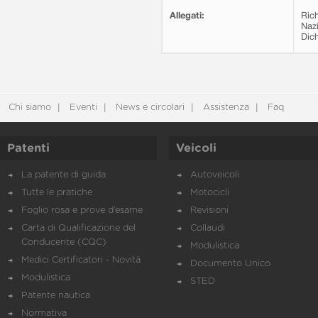
Allegati:
Rich
Nazi
Dich
Chi siamo
Eventi
News e circolari
Assistenza
Faq
Patenti
Veicoli
La patente di guida
Autoveicoli
Tutte le pratiche
Motocicli
Foglio rosa e prove d’esame
Revisioni
Carta di Qualificazione del
Collaudi
Conducente (CQC)
Modulistica
Medici Certificatori - Novità
Documento Unico
Modulistica
STED
Patente nautica
Normativa