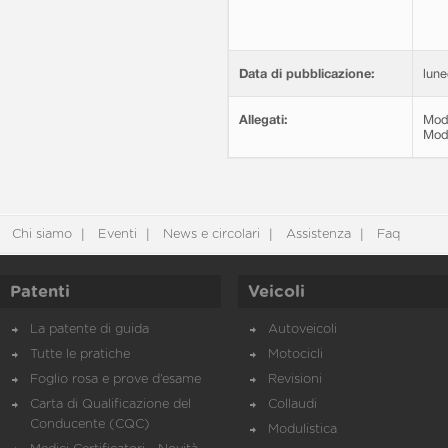
Data di pubblicazione:
lune
Allegati:
Modu
Modu
Chi siamo
Eventi
News e circolari
Assistenza
Faq
Patenti
Veicoli
La patente di guida
Autoveicoli
Tutte le pratiche
Motocicli
Foglio rosa e prove d’esame
Revisioni
Carta di Qualificazione del
Collaudi
Conducente (CQC)
Modulistica