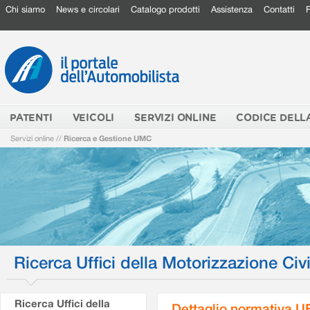
Chi siamo
News e circolari
Catalogo prodotti
Assistenza
Contatti
PATENTI
VEICOLI
SERVIZI ONLINE
CODICE DELL
Servizi online
//
Ricerca e Gestione UMC
Ricerca Uffici della Motorizzazione Civi
Ricerca Uffici della
Dettaglio normativa 