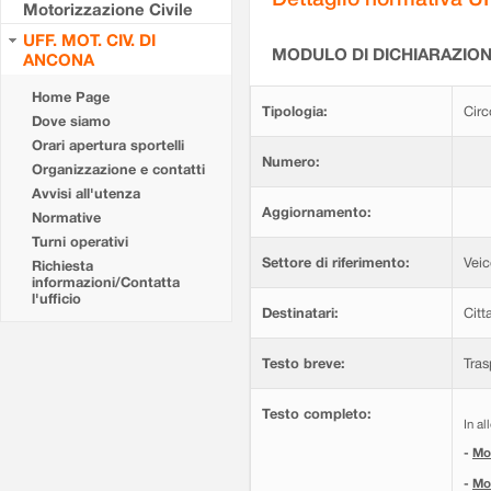
Motorizzazione Civile
UFF. MOT. CIV. DI
MODULO DI DICHIARAZION
ANCONA
Home Page
Tipologia:
Circ
Dove siamo
Orari apertura sportelli
Numero:
Organizzazione e contatti
Avvisi all'utenza
Aggiornamento:
Normative
Turni operativi
Settore di riferimento:
Veic
Richiesta
informazioni/Contatta
l'ufficio
Destinatari:
Citt
Testo breve:
Tras
Testo completo:
In al
-
Mod
-
Mod