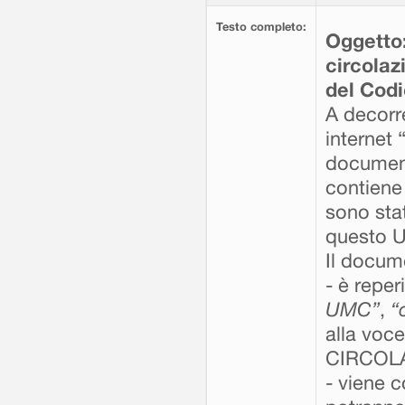
Testo completo:
Oggetto:
circolazi
del Codi
A decorr
internet 
docume
contiene 
sono stat
questo Uf
Il docum
- è repe
UMC”
,
“
alla voc
CIRCOLA
- viene c