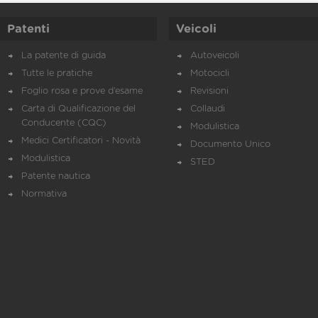
Patenti
Veicoli
La patente di guida
Autoveicoli
Tutte le pratiche
Motocicli
Foglio rosa e prove d’esame
Revisioni
Carta di Qualificazione del
Collaudi
Conducente (CQC)
Modulistica
Medici Certificatori - Novità
Documento Unico
Modulistica
STED
Patente nautica
Normativa