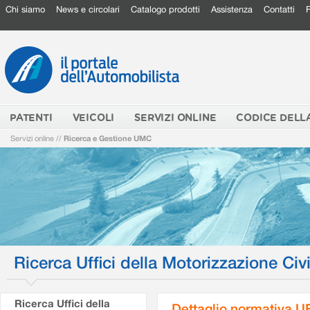
Chi siamo
News e circolari
Catalogo prodotti
Assistenza
Contatti
PATENTI
VEICOLI
SERVIZI ONLINE
CODICE DELL
Servizi online
//
Ricerca e Gestione UMC
Ricerca Uffici della Motorizzazione Civi
Ricerca Uffici della
Dettaglio normativa 