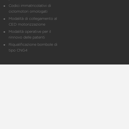
Codici immatricolativi di
ciclomotori omologati
Modalità di collegamento al
CED motorizzazione
Modalità operative per il
rinnovo delle patenti
Riqualificazione bombole di
tipo CNG4