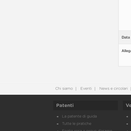
Data 
Alleg
Chi siamo
Eventi
News e circolari
Patenti
Ve
La patente di guida
Tutte le pratiche