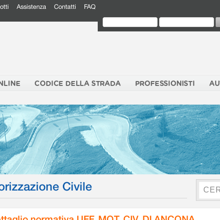
otti
Assistenza
Contatti
FAQ
NLINE
CODICE DELLA STRADA
PROFESSIONISTI
AU
orizzazione Civile
ttaglio normativa UFF. MOT. CIV. DI ANCONA