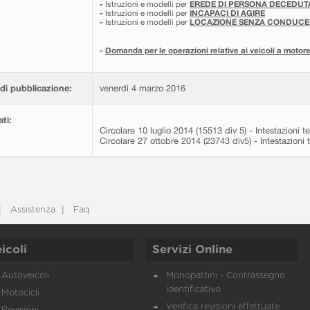
-
Istruzioni e modelli per
EREDE DI PERSONA DECEDUTA
-
Istruzioni e modelli per
INCAPACI DI AGIRE
-
Istruzioni e modelli per
LOCAZIONE SENZA CONDUCE
-
Domanda per le operazioni relative ai veicoli a motore
di pubblicazione:
venerdì 4 marzo 2016
ati:
Circolare 10 luglio 2014 (15513 div 5) - Intestazioni
Circolare 27 ottobre 2014 (23743 div5) - Intestazion
Assistenza
Faq
icoli
Servizi Online
Autoveicoli
Monopattini - Contrassegno
identificativo
Motocicli
Verifica revisioni effettuate