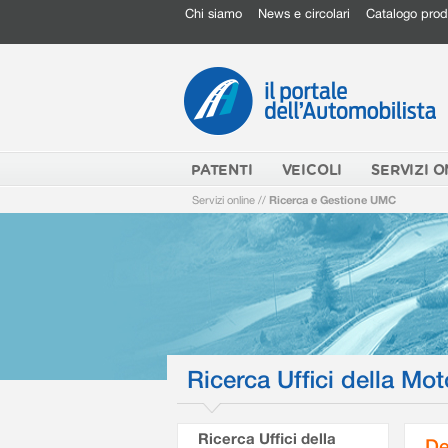
Chi siamo
News e circolari
Catalogo prod
PATENTI
VEICOLI
SERVIZI O
Servizi online
//
Ricerca e Gestione UMC
Ricerca Uffici della Mot
Ricerca Uffici della
De