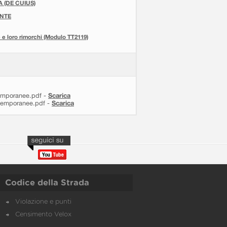
 (DE CUIUS)
NTE
 e loro rimorchi (Modulo TT2119)
 temporanee.pdf -
Scarica
i temporanee.pdf -
Scarica
Codice della Strada
Violazione e punti
Censimento Velox