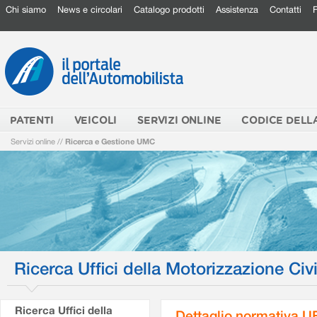
Chi siamo
News e circolari
Catalogo prodotti
Assistenza
Contatti
PATENTI
VEICOLI
SERVIZI ONLINE
CODICE DELL
Servizi online
//
Ricerca e Gestione UMC
Ricerca Uffici della Motorizzazione Civi
Ricerca Uffici della
Dettaglio normativa 