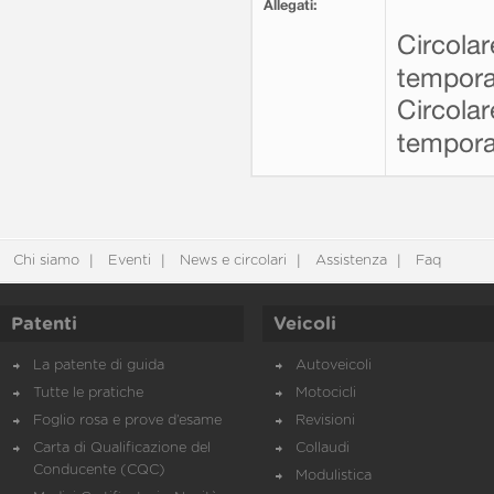
Allegati:
Circolar
tempora
Circolar
tempora
Chi siamo
Eventi
News e circolari
Assistenza
Faq
Patenti
Veicoli
La patente di guida
Autoveicoli
Tutte le pratiche
Motocicli
Foglio rosa e prove d’esame
Revisioni
Carta di Qualificazione del
Collaudi
Conducente (CQC)
Modulistica