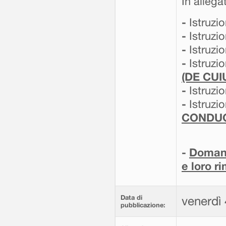
In allega
-
Istruzi
-
Istruzi
-
Istruzi
-
Istruzi
(DE CUI
-
Istruzi
-
Istruzi
CONDU
-
Domand
e loro r
Data di
venerdì
pubblicazione: