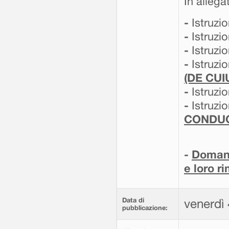
In allega
-
Istruzi
-
Istruzi
-
Istruzi
-
Istruzi
(DE CUI
-
Istruzi
-
Istruzi
CONDU
-
Domand
e loro r
Data di
venerdì
pubblicazione: