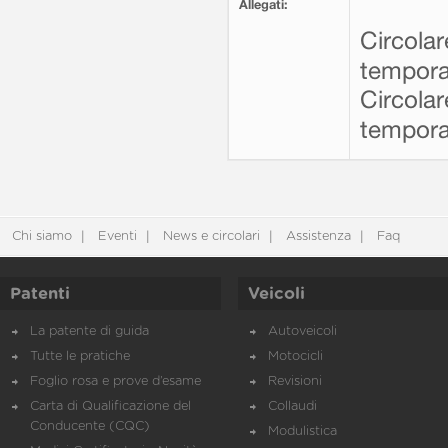
Allegati:
Circolar
tempora
Circolar
tempora
Chi siamo
Eventi
News e circolari
Assistenza
Faq
Patenti
Veicoli
La patente di guida
Autoveicoli
Tutte le pratiche
Motocicli
Foglio rosa e prove d’esame
Revisioni
Carta di Qualificazione del
Collaudi
Conducente (CQC)
Modulistica