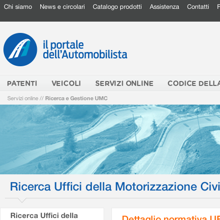
Chi siamo
News e circolari
Catalogo prodotti
Assistenza
Contatti
PATENTI
VEICOLI
SERVIZI ONLINE
CODICE DELL
Servizi online
//
Ricerca e Gestione UMC
Ricerca Uffici della Motorizzazione Civi
Ricerca Uffici della
Dettaglio normativa 