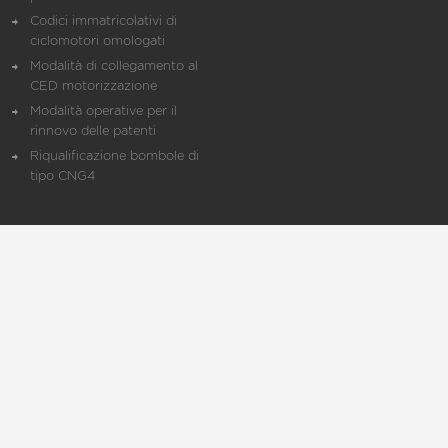
Codici immatricolativi di
ciclomotori omologati
Modalità di collegamento al
CED motorizzazione
Modalità operative per il
rinnovo delle patenti
Riqualificazione bombole di
tipo CNG4