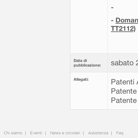
-
-
Domand
TT2112)
Data di
sabato 2
pubblicazione:
Allegati:
Patenti
Patente
Patente
Chi siamo
Eventi
News e circolari
Assistenza
Faq