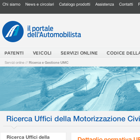
Chi siamo
News e circolari
Catalogo prodotti
Assistenza
Contatti
PATENTI
VEICOLI
SERVIZI ONLINE
CODICE DELL
Servizi online
//
Ricerca e Gestione UMC
Ricerca Uffici della Motorizzazione Civi
Ricerca Uffici della
Dettaglio normativa 