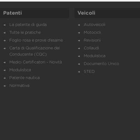
Patenti
Veicoli
La patente di guida
Autoveicoli
Tutte le pratiche
Motocicli
Foglio rosa e prove d’esame
Revisioni
Carta di Qualificazione del
Collaudi
Conducente (CQC)
Modulistica
Medici Certificatori - Novità
Documento Unico
Modulistica
STED
Patente nautica
Normativa