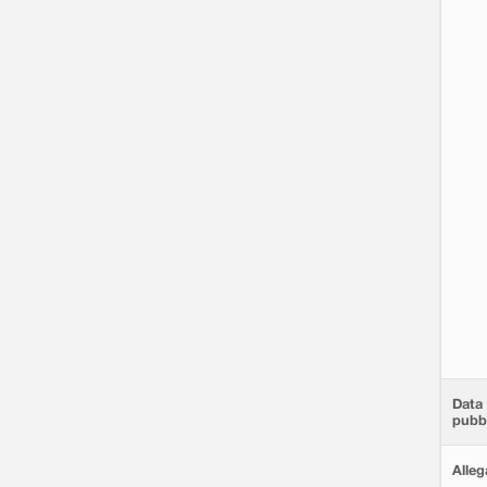
Data 
pubbl
Alleg