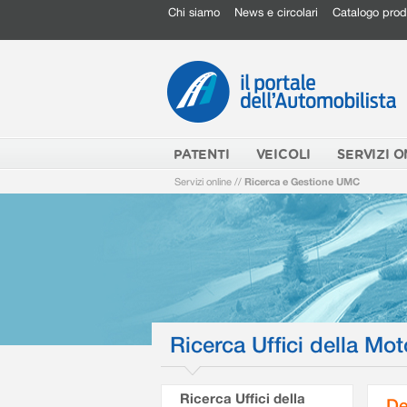
Chi siamo
News e circolari
Catalogo prod
PATENTI
VEICOLI
SERVIZI O
Servizi online
//
Ricerca e Gestione UMC
Ricerca Uffici della Mot
Ricerca Uffici della
De