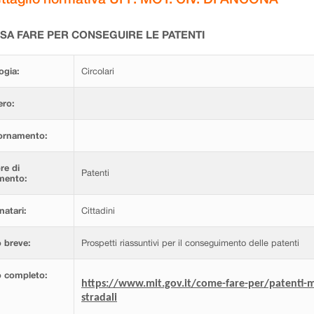
SA FARE PER CONSEGUIRE LE PATENTI
ogia:
Circolari
ro:
ornamento:
re di
Patenti
imento:
natari:
Cittadini
 breve:
Prospetti riassuntivi per il conseguimento delle patenti
o completo:
https://www.mit.gov.it/come-fare-per/patenti-me
stradali