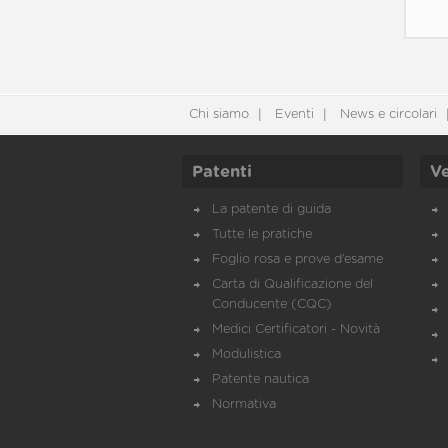
Chi siamo
Eventi
News e circolari
Patenti
Ve
La patente di guida
Tutte le pratiche
Foglio rosa e prove d’esame
Carta di Qualificazione del
Conducente (CQC)
Medici Certificatori - Novità
Modulistica
Patente nautica
Normativa