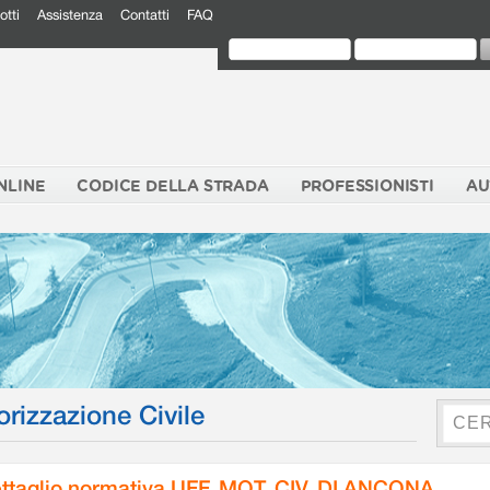
otti
Assistenza
Contatti
FAQ
NLINE
CODICE DELLA STRADA
PROFESSIONISTI
AU
orizzazione Civile
ttaglio normativa UFF. MOT. CIV. DI ANCONA