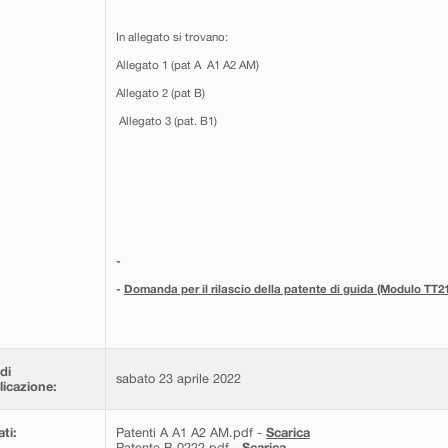
In allegato si trovano:
Allegato 1 (pat A A1 A2 AM)
Allegato 2 (pat B)
Allegato 3 (pat. B1)
-
-
Domanda per il rilascio della patente di guida (Modulo TT2
di
sabato 23 aprile 2022
icazione:
ati:
Patenti A A1 A2 AM.pdf -
Scarica
Patente B 0222.pdf -
Scarica