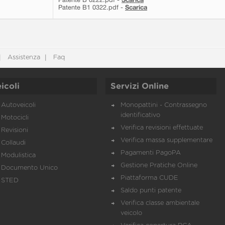
Patente B1 0322.pdf -
Scarica
Assistenza
Faq
icoli
Servizi Online
Autoveicoli
Monopattini - Contrassegno
identificativo
Motocicli
Verifica revisioni effettuate
Revisioni
Verifica massa supplementare
Collaudi
Pagamenti PagoPA
Modulistica
Gestione Pratiche Online
Documento Unico
Piattaforma CUDE
STED
Saldo punti patente
Verifica classe ambientale
veicolo