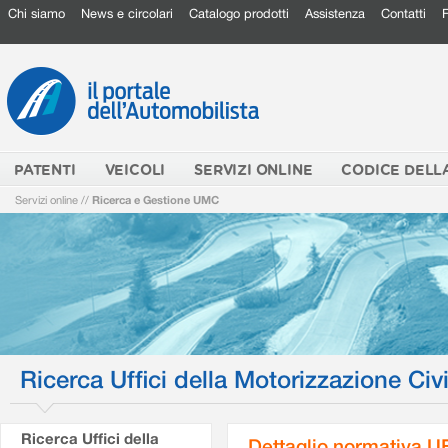
Chi siamo
News e circolari
Catalogo prodotti
Assistenza
Contatti
PATENTI
VEICOLI
SERVIZI ONLINE
CODICE DELL
Servizi online
//
Ricerca e Gestione UMC
Ricerca Uffici della Motorizzazione Civi
Ricerca Uffici della
Dettaglio normativa 