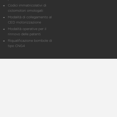
Codici immatricolativi di
ciclomotori omologati
Modalità di collegamento al
CED motorizzazione
Modalità operative per il
rinnovo delle patenti
Riqualificazione bombole di
tipo CNG4