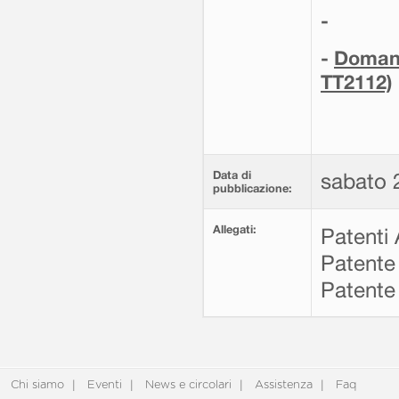
-
-
Domand
TT2112)
Data di
sabato 2
pubblicazione:
Allegati:
Patenti
Patente
Patente
Chi siamo
Eventi
News e circolari
Assistenza
Faq