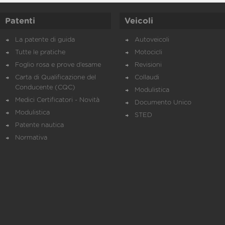
Patenti
Veicoli
La patente di guida
Autoveicoli
Tutte le pratiche
Motocicli
Foglio rosa e prove d’esame
Revisioni
Carta di Qualificazione del
Collaudi
Conducente (CQC)
Modulistica
Medici Certificatori - Novità
Documento Unico
Modulistica
STED
Patente nautica
Normativa