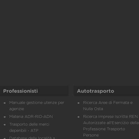
Professionisti
Autotrasporto
Manuale gestione utenze per
Ricerca Aree di Fermata e
agenzie
Nulla Osta
Materia ADR-RID-ADN
Ricerca Imprese Iscritte REN 
Autorizzate all'Esercizio della
Trasporto delle merci
Professione Trasporto
deperibili - ATP
Persone
Database delle località a