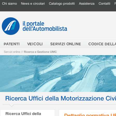
Chi siamo
News e circolari
Catalogo prodotti
Assistenza
Contatti
PATENTI
VEICOLI
SERVIZI ONLINE
CODICE DELL
Servizi online
//
Ricerca e Gestione UMC
Ricerca Uffici della Motorizzazione Civi
Ricerca Uffici della
Dettaglio normativa U