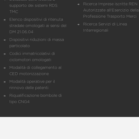
Ricerca Imprese iscritte REN 
supporto dei sistemi RDS
Autorizzate all'Esercizio della
TMC
Professione Trasporto Merci
Elenco dispositivi di ritenuta
Ricerca Servizi di Linea
stradale omologati ai sensi del
Interregionali
DM 21.06.04
Dispositivi riduzioni di massa
particolato
Codici immatricolativi di
ciclomotori omologati
Modalità di collegamento al
CED motorizzazione
Modalità operative per il
rinnovo delle patenti
Riqualificazione bombole di
tipo CNG4