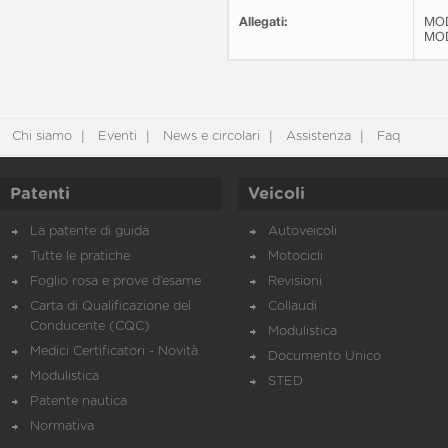
Allegati:
MOD
MOD
Chi siamo
Eventi
News e circolari
Assistenza
Faq
Patenti
Veicoli
La patente di guida
Autoveicoli
Tutte le pratiche
Motocicli
Foglio rosa e prove d’esame
Revisioni
Carta di Qualificazione del
Collaudi
Conducente (CQC)
Modulistica
Medici Certificatori - Novità
Documento Unico
Modulistica
STED
Patente nautica
Normativa