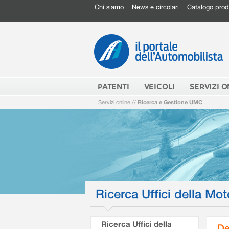
Chi siamo
News e circolari
Catalogo prod
PATENTI
VEICOLI
SERVIZI O
Servizi online
//
Ricerca e Gestione UMC
Ricerca Uffici della Mot
Ricerca Uffici della
De