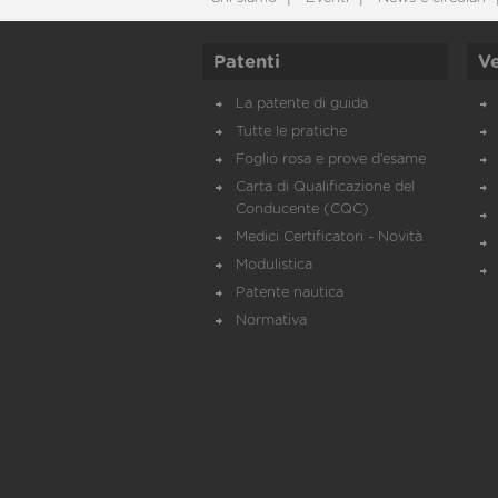
Patenti
Ve
La patente di guida
Tutte le pratiche
Foglio rosa e prove d’esame
Carta di Qualificazione del
Conducente (CQC)
Medici Certificatori - Novità
Modulistica
Patente nautica
Normativa