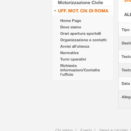
Motorizzazione Civile
UFF. MOT. CIV. DI ROMA
AL
Home Page
Dove siamo
Tipo 
Orari apertura sportelli
Organizzazione e contatti
Desti
Avvisi all'utenza
Normative
Testo
Turni operativi
Richiesta
informazioni/Contatta
Test
l'ufficio
Data 
Alleg
Chi siamo
Eventi
News e circolari