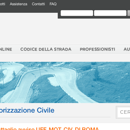
otti
Assistenza
Contatti
FAQ
NLINE
CODICE DELLA STRADA
PROFESSIONISTI
AU
orizzazione Civile
ttaglio avviso UFF. MOT. CIV. DI ROMA