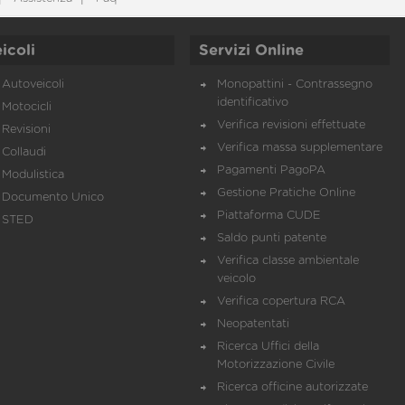
icoli
Servizi Online
Autoveicoli
Monopattini - Contrassegno
identificativo
Motocicli
Verifica revisioni effettuate
Revisioni
Verifica massa supplementare
Collaudi
Pagamenti PagoPA
Modulistica
Gestione Pratiche Online
Documento Unico
Piattaforma CUDE
STED
Saldo punti patente
Verifica classe ambientale
veicolo
Verifica copertura RCA
Neopatentati
Ricerca Uffici della
Motorizzazione Civile
Ricerca officine autorizzate