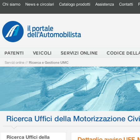
Chi siamo
News e circolari
Catalogo prodotti
Assistenza
Contatti
PATENTI
VEICOLI
SERVIZI ONLINE
CODICE DELL
Servizi online
//
Ricerca e Gestione UMC
Ricerca Uffici della Motorizzazione Civi
Ricerca Uffici della
Dettaglio avviso UFF.