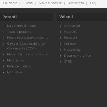
Chi siamo
Eventi
News e circolari
Assistenza
Faq
Patenti
Veicoli
La patente di guida
Autoveicoli
Tutte le pratiche
Motocicli
Foglio rosa e prove d’esame
Revisioni
Carta di Qualificazione del
Collaudi
Conducente (CQC)
Modulistica
Medici Certificatori - Novità
Documento Unico
Modulistica
STED
Patente nautica
Normativa