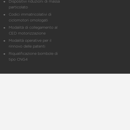
Dispositivi riduzioni di massa
particolato
Codici immatricolativi di
ciclomotori omologati
Modalità di collegamento al
CED motorizzazione
Modalità operative per il
rinnovo delle patenti
Riqualificazione bombole di
tipo CNG4