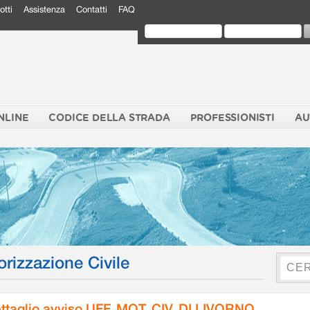
otti
Assistenza
Contatti
FAQ
NLINE
CODICE DELLA STRADA
PROFESSIONISTI
AU
orizzazione Civile
ttaglio avviso UFF. MOT. CIV. DI LIVORNO