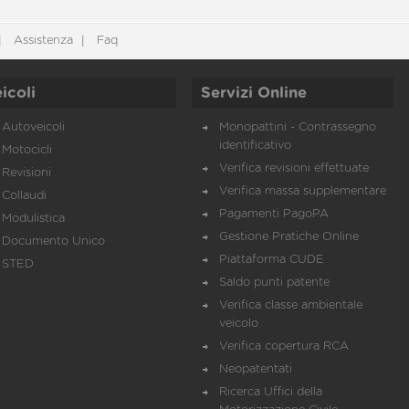
Assistenza
Faq
icoli
Servizi Online
Autoveicoli
Monopattini - Contrassegno
identificativo
Motocicli
Verifica revisioni effettuate
Revisioni
Verifica massa supplementare
Collaudi
Pagamenti PagoPA
Modulistica
Gestione Pratiche Online
Documento Unico
Piattaforma CUDE
STED
Saldo punti patente
Verifica classe ambientale
veicolo
Verifica copertura RCA
Neopatentati
Ricerca Uffici della