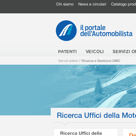
Chi siamo
News e circolari
Catalogo prod
PATENTI
VEICOLI
SERVIZI O
Servizi online
//
Ricerca e Gestione UMC
Ricerca Uffici della Mot
Ricerca Uffici della
De