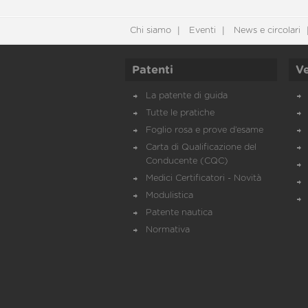
Chi siamo
Eventi
News e circolari
Patenti
Ve
La patente di guida
Tutte le pratiche
Foglio rosa e prove d’esame
Carta di Qualificazione del
Conducente (CQC)
Medici Certificatori - Novità
Modulistica
Patente nautica
Normativa