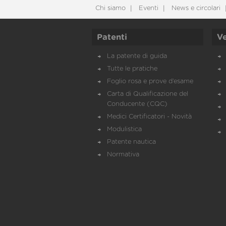
Chi siamo
Eventi
News e circolari
Patenti
Ve
La patente di guida
Tutte le pratiche
Foglio rosa e prove d’esame
Carta di Qualificazione del
Conducente (CQC)
Medici Certificatori - Novità
Modulistica
Patente nautica
Normativa