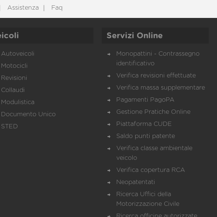
Assistenza
Faq
icoli
Servizi Online
Autoveicoli
Monopattini - Contrassegno
identificativo
Motocicli
Verifica revisioni effettuate
Revisioni
Verifica massa supplementare
Collaudi
Pagamenti PagoPA
Modulistica
Gestione Pratiche Online
Documento Unico
Piattaforma CUDE
STED
Saldo punti patente
Verifica classe ambientale
veicolo
Verifica copertura RCA
Neopatentati
Ricerca Uffici della
Motorizzazione Civile
Ricerca officine autorizzate