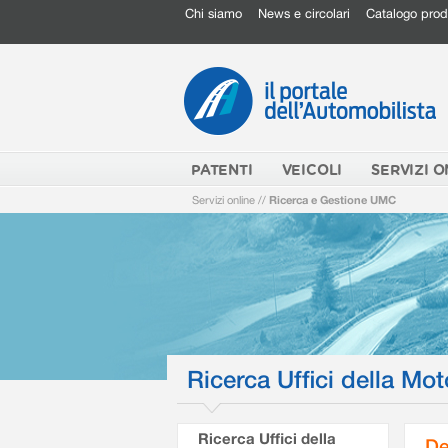
Chi siamo
News e circolari
Catalogo prod
PATENTI
VEICOLI
SERVIZI O
Servizi online
//
Ricerca e Gestione UMC
Ricerca Uffici della Mot
Ricerca Uffici della
De