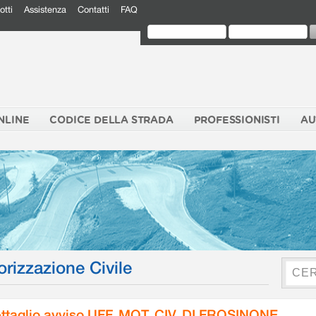
otti
Assistenza
Contatti
FAQ
NLINE
CODICE DELLA STRADA
PROFESSIONISTI
AU
orizzazione Civile
ttaglio avviso UFF. MOT. CIV. DI FROSINONE