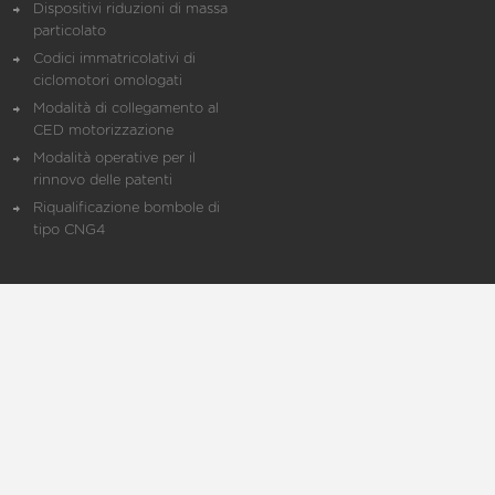
Dispositivi riduzioni di massa
particolato
Codici immatricolativi di
ciclomotori omologati
Modalità di collegamento al
CED motorizzazione
Modalità operative per il
rinnovo delle patenti
Riqualificazione bombole di
tipo CNG4