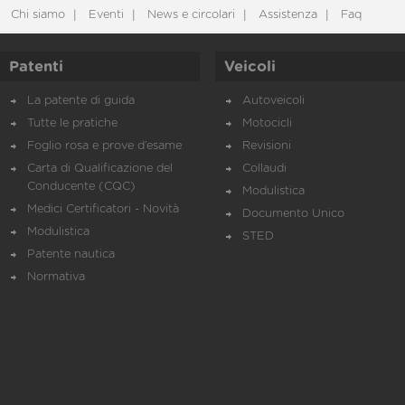
Chi siamo
Eventi
News e circolari
Assistenza
Faq
Patenti
Veicoli
La patente di guida
Autoveicoli
Tutte le pratiche
Motocicli
Foglio rosa e prove d’esame
Revisioni
Carta di Qualificazione del
Collaudi
Conducente (CQC)
Modulistica
Medici Certificatori - Novità
Documento Unico
Modulistica
STED
Patente nautica
Normativa