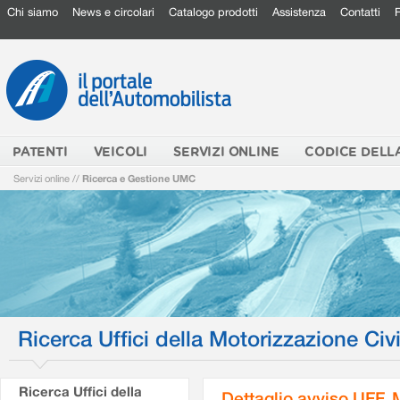
Chi siamo
News e circolari
Catalogo prodotti
Assistenza
Contatti
PATENTI
VEICOLI
SERVIZI ONLINE
CODICE DELL
Servizi online
//
Ricerca e Gestione UMC
Ricerca Uffici della Motorizzazione Civi
Ricerca Uffici della
Dettaglio avviso UFF.