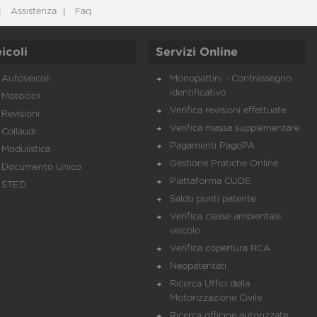
Assistenza
Faq
icoli
Servizi Online
Autoveicoli
Monopattini - Contrassegno
identificativo
Motocicli
Verifica revisioni effettuate
Revisioni
Verifica massa supplementare
Collaudi
Pagamenti PagoPA
Modulistica
Gestione Pratiche Online
Documento Unico
Piattaforma CUDE
STED
Saldo punti patente
Verifica classe ambientale
veicolo
Verifica copertura RCA
Neopatentati
Ricerca Uffici della
Motorizzazione Civile
Ricerca officine autorizzate