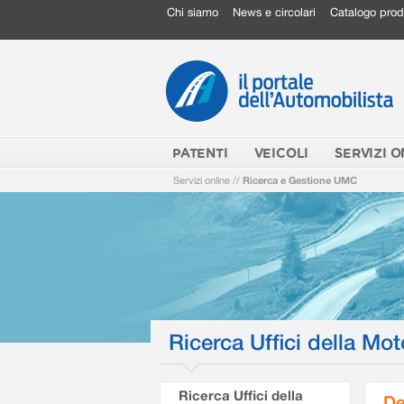
Chi siamo
News e circolari
Catalogo prod
PATENTI
VEICOLI
SERVIZI O
Servizi online
//
Ricerca e Gestione UMC
Ricerca Uffici della Mot
Ricerca Uffici della
De