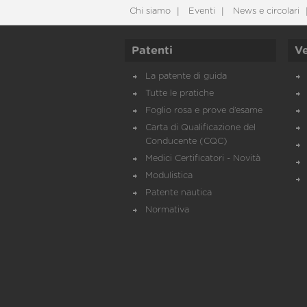
Chi siamo
Eventi
News e circolari
Patenti
Ve
La patente di guida
Tutte le pratiche
Foglio rosa e prove d’esame
Carta di Qualificazione del
Conducente (CQC)
Medici Certificatori - Novità
Modulistica
Patente nautica
Normativa