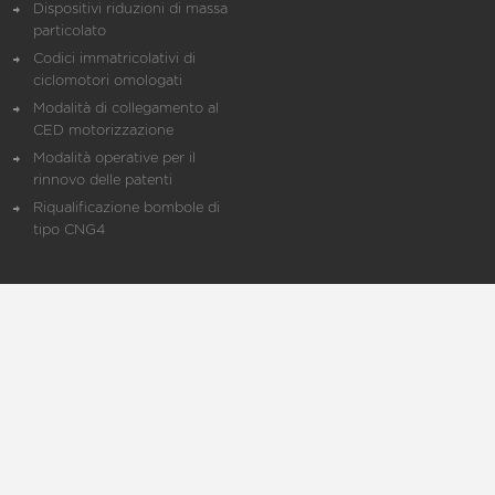
Dispositivi riduzioni di massa
particolato
Codici immatricolativi di
ciclomotori omologati
Modalità di collegamento al
CED motorizzazione
Modalità operative per il
rinnovo delle patenti
Riqualificazione bombole di
tipo CNG4