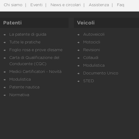
Chi siamo
Eventi
News e circolari
Assistenza
Faq
Patenti
Veicoli
La patente di guida
Autoveicoli
Tutte le pratiche
Motocicli
Foglio rosa e prove d’esame
Revisioni
Carta di Qualificazione del
Collaudi
Conducente (CQC)
Modulistica
Medici Certificatori - Novità
Documento Unico
Modulistica
STED
Patente nautica
Normativa