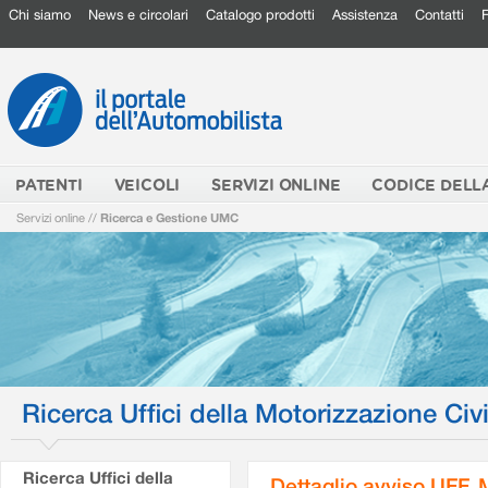
Chi siamo
News e circolari
Catalogo prodotti
Assistenza
Contatti
PATENTI
VEICOLI
SERVIZI ONLINE
CODICE DELL
Servizi online
//
Ricerca e Gestione UMC
Ricerca Uffici della Motorizzazione Civi
Ricerca Uffici della
Dettaglio avviso UFF.