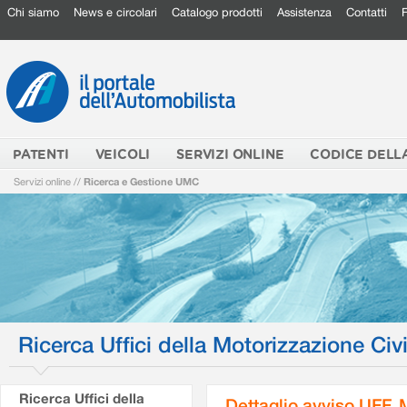
Chi siamo
News e circolari
Catalogo prodotti
Assistenza
Contatti
PATENTI
VEICOLI
SERVIZI ONLINE
CODICE DELL
Servizi online
//
Ricerca e Gestione UMC
Ricerca Uffici della Motorizzazione Civi
Ricerca Uffici della
Dettaglio avviso UFF.