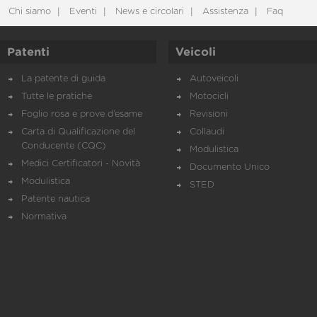
Chi siamo
Eventi
News e circolari
Assistenza
Faq
Patenti
Veicoli
La patente di guida
Autoveicoli
Tutte le pratiche
Motocicli
Foglio rosa e prove d’esame
Revisioni
Carta di Qualificazione del
Collaudi
Conducente (CQC)
Modulistica
Medici Certificatori - Novità
Documento Unico
Modulistica
STED
Patente nautica
Normativa