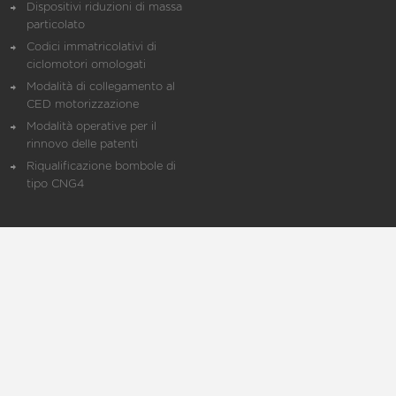
Dispositivi riduzioni di massa
particolato
Codici immatricolativi di
ciclomotori omologati
Modalità di collegamento al
CED motorizzazione
Modalità operative per il
rinnovo delle patenti
Riqualificazione bombole di
tipo CNG4