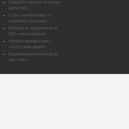
Dispositivi riduzioni di massa
particolato
Codici immatricolativi di
ciclomotori omologati
Modalità di collegamento al
CED motorizzazione
Modalità operative per il
rinnovo delle patenti
Riqualificazione bombole di
tipo CNG4