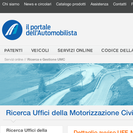
Chi siamo
News e circolari
Catalogo prodotti
Assistenza
Contatti
PATENTI
VEICOLI
SERVIZI ONLINE
CODICE DELL
Servizi online
//
Ricerca e Gestione UMC
Ricerca Uffici della Motorizzazione Civi
Ricerca Uffici della
Dettaglio avviso UFF.