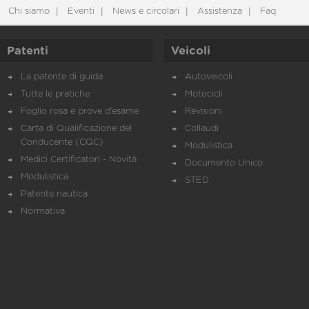
Chi siamo
Eventi
News e circolari
Assistenza
Faq
Patenti
Veicoli
La patente di guida
Autoveicoli
Tutte le pratiche
Motocicli
Foglio rosa e prove d’esame
Revisioni
Carta di Qualificazione del
Collaudi
Conducente (CQC)
Modulistica
Medici Certificatori - Novità
Documento Unico
Modulistica
STED
Patente nautica
Normativa