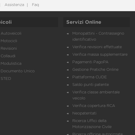
Assistenza
Faq
icoli
Servizi Online
Autoveicoli
Monopattini - Contrassegno
identificativo
Motocicli
Verifica revisioni effettuate
Revisioni
Verifica massa supplementare
Collaudi
Pagamenti PagoPA
Modulistica
Gestione Pratiche Online
Documento Unico
Piattaforma CUDE
STED
Saldo punti patente
Verifica classe ambientale
veicolo
Verifica copertura RCA
Neopatentati
Ricerca Uffici della
Motorizzazione Civile
Ricerca officine autorizzate