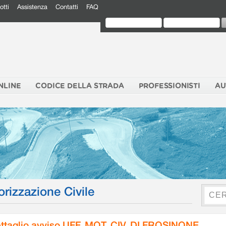
otti
Assistenza
Contatti
FAQ
NLINE
CODICE DELLA STRADA
PROFESSIONISTI
AU
orizzazione Civile
ttaglio avviso UFF. MOT. CIV. DI FROSINONE