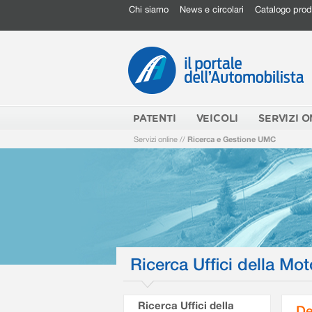
Chi siamo
News e circolari
Catalogo prod
PATENTI
VEICOLI
SERVIZI O
Servizi online
//
Ricerca e Gestione UMC
Ricerca Uffici della Mot
Ricerca Uffici della
De