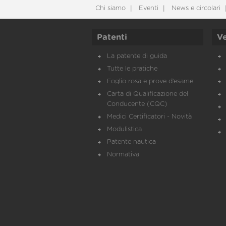
Chi siamo
Eventi
News e circolari
Patenti
Ve
La patente di guida
Tutte le pratiche
Foglio rosa e prove d’esame
Carta di Qualificazione del
Conducente (CQC)
Medici Certificatori - Novità
Modulistica
Patente nautica
Normativa