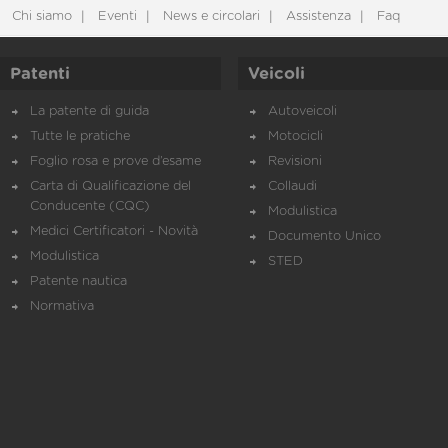
Chi siamo
Eventi
News e circolari
Assistenza
Faq
Patenti
Veicoli
La patente di guida
Autoveicoli
Tutte le pratiche
Motocicli
Foglio rosa e prove d’esame
Revisioni
Carta di Qualificazione del
Collaudi
Conducente (CQC)
Modulistica
Medici Certificatori - Novità
Documento Unico
Modulistica
STED
Patente nautica
Normativa