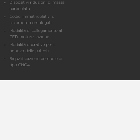
Dispositivi riduzioni di massa
particolato
Codici immatricolativi di
ciclomotori omologati
Modalità di collegamento al
CED motorizzazione
Modalità operative per il
rinnovo delle patenti
Riqualificazione bombole di
tipo CNG4