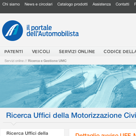
Chi siamo
News e circolari
Catalogo prodotti
Assistenza
Contatti
PATENTI
VEICOLI
SERVIZI ONLINE
CODICE DELL
Servizi online
//
Ricerca e Gestione UMC
Ricerca Uffici della Motorizzazione Civi
Ricerca Uffici della
Dettaglio avviso UFF.