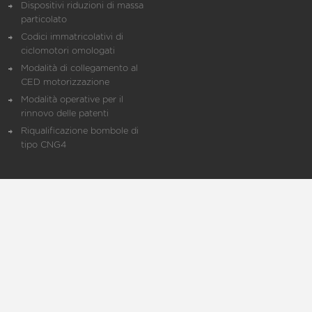
Dispositivi riduzioni di massa
particolato
Codici immatricolativi di
ciclomotori omologati
Modalità di collegamento al
CED motorizzazione
Modalità operative per il
rinnovo delle patenti
Riqualificazione bombole di
tipo CNG4