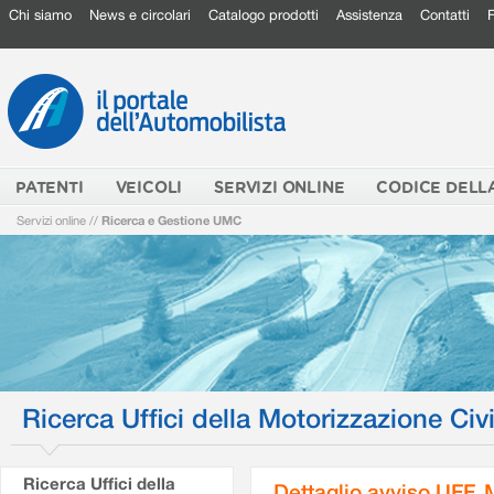
Chi siamo
News e circolari
Catalogo prodotti
Assistenza
Contatti
PATENTI
VEICOLI
SERVIZI ONLINE
CODICE DELL
Servizi online
//
Ricerca e Gestione UMC
Ricerca Uffici della Motorizzazione Civi
Ricerca Uffici della
Dettaglio avviso UFF.