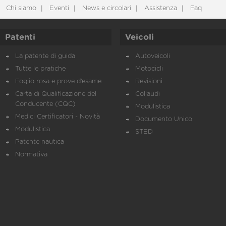
Chi siamo
Eventi
News e circolari
Assistenza
Faq
Patenti
Veicoli
La patente di guida
Autoveicoli
Tutte le pratiche
Motocicli
Foglio rosa e prove d’esame
Revisioni
Carta di Qualificazione del
Collaudi
Conducente (CQC)
Modulistica
Medici Certificatori - Novità
Documento Unico
Modulistica
STED
Patente nautica
Normativa