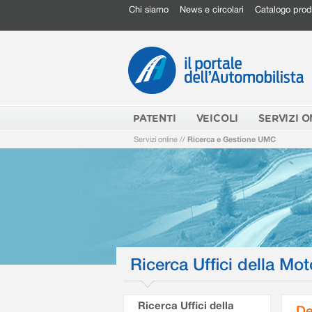
Chi siamo
News e circolari
Catalogo prod
PATENTI
VEICOLI
SERVIZI O
Servizi online
//
Ricerca e Gestione UMC
Ricerca Uffici della Mot
Ricerca Uffici della
De