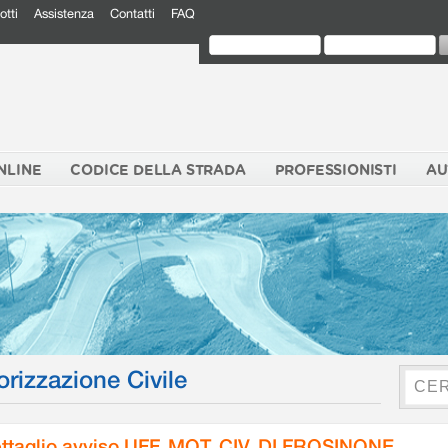
otti
Assistenza
Contatti
FAQ
NLINE
CODICE DELLA STRADA
PROFESSIONISTI
AU
orizzazione Civile
ttaglio avviso UFF. MOT. CIV. DI FROSINONE