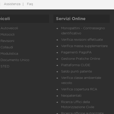
Assistenza
Faq
icoli
Servizi Online
Autoveicoli
Monopattini - Contrassegno
identificativo
Motocicli
Verifica revisioni effettuate
Revisioni
Verifica massa supplementare
Collaudi
Pagamenti PagoPA
Modulistica
Gestione Pratiche Online
Documento Unico
Piattaforma CUDE
STED
Saldo punti patente
Verifica classe ambientale
veicolo
Verifica copertura RCA
Neopatentati
Ricerca Uffici della
Motorizzazione Civile
Ricerca officine autorizzate