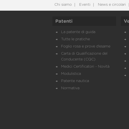
Chi siamo
Eventi
News e circolari
Patenti
Ve
La patente di guida
Tutte le pratiche
Foglio rosa e prove d’esame
Carta di Qualificazione del
Conducente (CQC)
Medici Certificatori - Novità
Modulistica
Patente nautica
Normativa