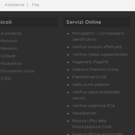
Assistenza
Faq
icoli
Servizi Online
Autoveicoli
Monopattini - Contrassegno
identificativo
Motocicli
Verifica revisioni effettuate
Revisioni
Verifica massa supplementare
Collaudi
Pagamenti PagoPA
Modulistica
Gestione Pratiche Online
Documento Unico
Piattaforma CUDE
STED
Saldo punti patente
Verifica classe ambientale
veicolo
Verifica copertura RCA
Neopatentati
Ricerca Uffici della
Motorizzazione Civile
Ricerca officine autorizzate