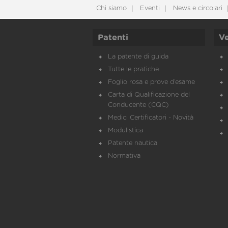
Chi siamo
Eventi
News e circolari
Patenti
Ve
La patente di guida
Tutte le pratiche
Foglio rosa e prove d’esame
Carta di Qualificazione del
Conducente (CQC)
Medici Certificatori - Novità
Modulistica
Patente nautica
Normativa