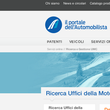
Chi siamo
News e circolari
Catalogo prod
PATENTI
VEICOLI
SERVIZI O
Servizi online
//
Ricerca e Gestione UMC
Ricerca Uffici della Mot
Ricerca Uffici della
De