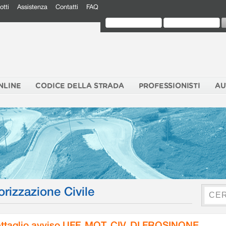
otti
Assistenza
Contatti
FAQ
NLINE
CODICE DELLA STRADA
PROFESSIONISTI
AU
orizzazione Civile
ttaglio avviso UFF. MOT. CIV. DI FROSINONE