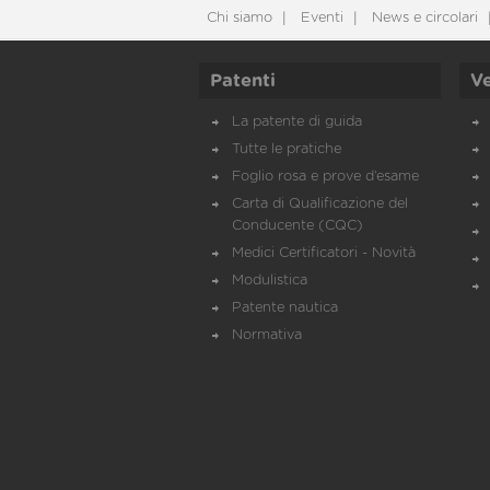
Chi siamo
Eventi
News e circolari
Patenti
Ve
La patente di guida
Tutte le pratiche
Foglio rosa e prove d’esame
Carta di Qualificazione del
Conducente (CQC)
Medici Certificatori - Novità
Modulistica
Patente nautica
Normativa