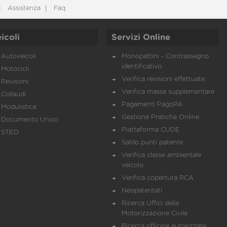
Assistenza
Faq
icoli
Servizi Online
Autoveicoli
Monopattini - Contrassegno
identificativo
Motocicli
Verifica revisioni effettuate
Revisioni
Verifica massa supplementare
Collaudi
Pagamenti PagoPA
Modulistica
Gestione Pratiche Online
Documento Unico
Piattaforma CUDE
STED
Saldo punti patente
Verifica classe ambientale
veicolo
Verifica copertura RCA
Neopatentati
Ricerca Uffici della
Motorizzazione Civile
Ricerca officine autorizzate