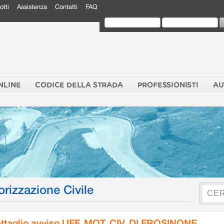
otti
Assistenza
Contatti
FAQ
NLINE
CODICE DELLA STRADA
PROFESSIONISTI
AU
orizzazione Civile
ttaglio avviso UFF. MOT. CIV. DI FROSINONE