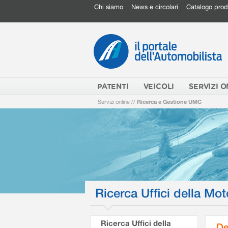
Chi siamo
News e circolari
Catalogo prod
PATENTI
VEICOLI
SERVIZI O
Servizi online
//
Ricerca e Gestione UMC
Ricerca Uffici della Mot
Ricerca Uffici della
De