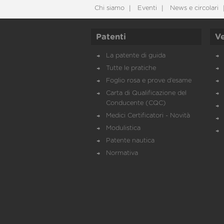
Chi siamo
Eventi
News e circolari
Patenti
Ve
La patente di guida
Tutte le pratiche
Foglio rosa e prove d’esame
Carta di Qualificazione del
Conducente (CQC)
Medici Certificatori - Novità
Modulistica
Patente nautica
Normativa