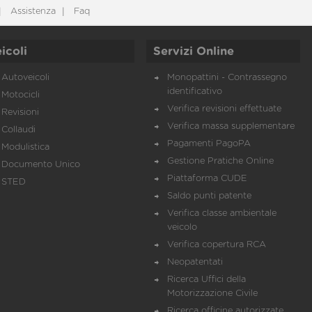
Assistenza
Faq
icoli
Servizi Online
Autoveicoli
Monopattini - Contrassegno
identificativo
Motocicli
Verifica revisioni effettuate
Revisioni
Verifica massa supplementare
Collaudi
Pagamenti PagoPA
Modulistica
Gestione Pratiche Online
Documento Unico
Piattaforma CUDE
STED
Saldo punti patente
Verifica classe ambientale
veicolo
Verifica copertura RCA
Neopatentati
Ricerca Uffici della
Motorizzazione Civile
Ricerca officine autorizzate