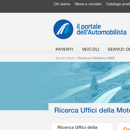
Chi siamo
News e circolari
Catalogo prod
PATENTI
VEICOLI
SERVIZI O
Servizi online
//
Ricerca e Gestione UMC
Ricerca Uffici della Mot
Ricerca Uffici della
De