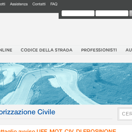
otti
Assistenza
Contatti
FAQ
NLINE
CODICE DELLA STRADA
PROFESSIONISTI
AU
orizzazione Civile
ttaglio avviso UFF. MOT. CIV. DI FROSINONE