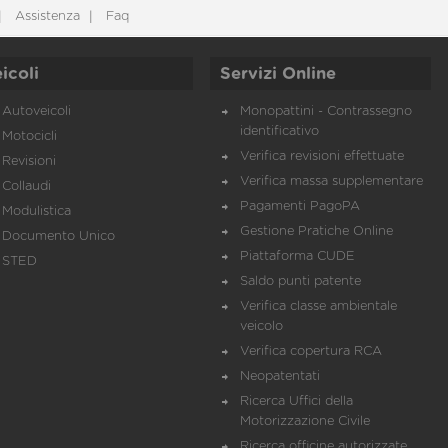
Assistenza
Faq
icoli
Servizi Online
Autoveicoli
Monopattini - Contrassegno
identificativo
Motocicli
Verifica revisioni effettuate
Revisioni
Verifica massa supplementare
Collaudi
Pagamenti PagoPA
Modulistica
Gestione Pratiche Online
Documento Unico
Piattaforma CUDE
STED
Saldo punti patente
Verifica classe ambientale
veicolo
Verifica copertura RCA
Neopatentati
Ricerca Uffici della
Motorizzazione Civile
Ricerca officine autorizzate