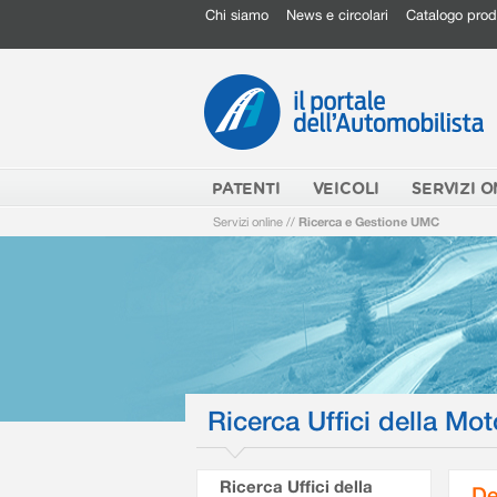
Chi siamo
News e circolari
Catalogo prod
PATENTI
VEICOLI
SERVIZI O
Servizi online
//
Ricerca e Gestione UMC
Ricerca Uffici della Mot
Ricerca Uffici della
De