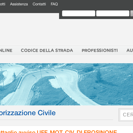
otti
Assistenza
Contatti
FAQ
NLINE
CODICE DELLA STRADA
PROFESSIONISTI
AU
orizzazione Civile
ttaglio avviso UFF. MOT. CIV. DI FROSINONE