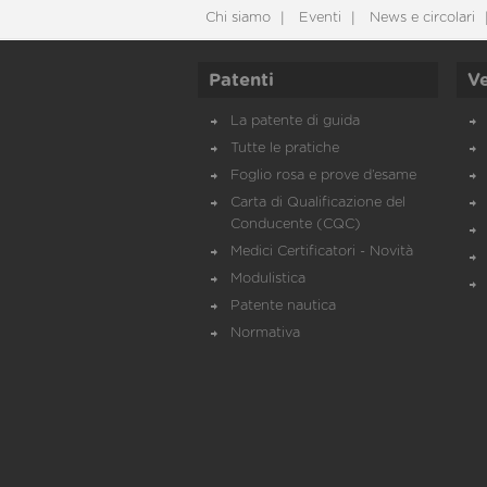
Chi siamo
Eventi
News e circolari
Patenti
Ve
La patente di guida
Tutte le pratiche
Foglio rosa e prove d’esame
Carta di Qualificazione del
Conducente (CQC)
Medici Certificatori - Novità
Modulistica
Patente nautica
Normativa