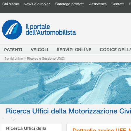
Chi siamo
News e circolari
Catalogo prodotti
Assistenza
Contatti
PATENTI
VEICOLI
SERVIZI ONLINE
CODICE DELL
Servizi online
//
Ricerca e Gestione UMC
Ricerca Uffici della Motorizzazione Civi
Ricerca Uffici della
Dettaglio avviso UFF.