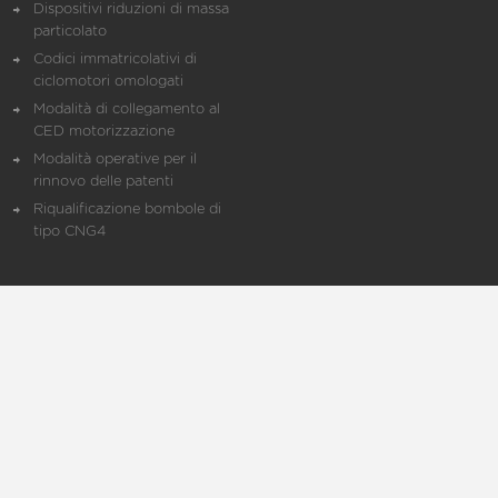
Dispositivi riduzioni di massa
particolato
Codici immatricolativi di
ciclomotori omologati
Modalità di collegamento al
CED motorizzazione
Modalità operative per il
rinnovo delle patenti
Riqualificazione bombole di
tipo CNG4