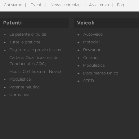
Chi siamo
Eventi
News e circolari
Assistenza
Faq
Patenti
Veicoli
La patente di guida
Autoveicoli
Tutte le pratiche
Motocicli
Foglio rosa e prove d’esame
Revisioni
Carta di Qualificazione del
Collaudi
Conducente (CQC)
Modulistica
Medici Certificatori - Novità
Documento Unico
Modulistica
STED
Patente nautica
Normativa