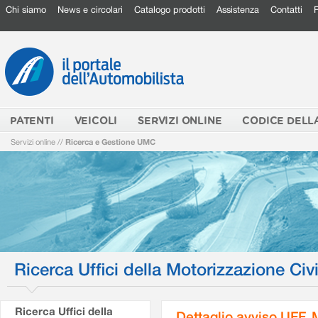
Chi siamo
News e circolari
Catalogo prodotti
Assistenza
Contatti
PATENTI
VEICOLI
SERVIZI ONLINE
CODICE DELL
Servizi online
//
Ricerca e Gestione UMC
Ricerca Uffici della Motorizzazione Civi
Ricerca Uffici della
Dettaglio avviso UFF.