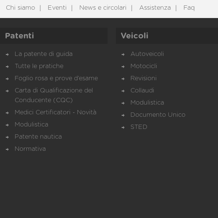
Chi siamo
Eventi
News e circolari
Assistenza
Faq
Patenti
Veicoli
La patente di guida
Autoveicoli
Tutte le pratiche
Motocicli
Foglio rosa e prove d’esame
Revisioni
Carta di Qualificazione del
Collaudi
Conducente (CQC)
Modulistica
Medici Certificatori - Novità
Documento Unico
Modulistica
STED
Patente nautica
Normativa