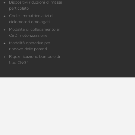
Dispositivi riduzioni di massa
particolato
Codici immatricolativi di
ciclomotori omologati
Modalità di collegamento al
CED motorizzazione
Modalità operative per il
rinnovo delle patenti
Riqualificazione bombole di
tipo CNG4