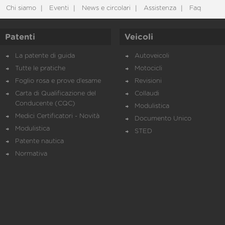
Chi siamo
Eventi
News e circolari
Assistenza
Faq
Patenti
Veicoli
La patente di guida
Autoveicoli
Tutte le pratiche
Motocicli
Foglio rosa e prove d’esame
Revisioni
Carta di Qualificazione del
Collaudi
Conducente (CQC)
Modulistica
Medici Certificatori - Novità
Documento Unico
Modulistica
STED
Patente nautica
Normativa