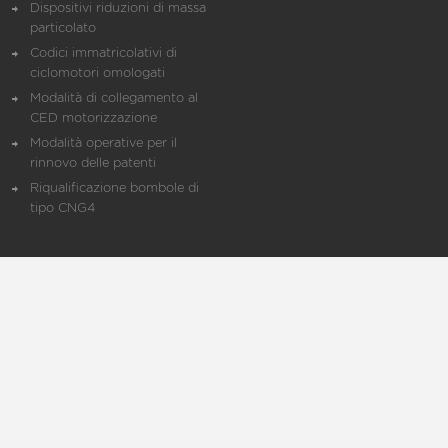
Dispositivi riduzioni di massa
particolato
Codici immatricolativi di
ciclomotori omologati
Modalità di collegamento al
CED motorizzazione
Modalità operative per il
rinnovo delle patenti
Riqualificazione bombole di
tipo CNG4