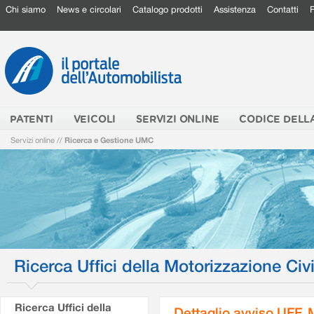
Chi siamo
News e circolari
Catalogo prodotti
Assistenza
Contatti
PATENTI
VEICOLI
SERVIZI ONLINE
CODICE DELL
Servizi online
//
Ricerca e Gestione UMC
Ricerca Uffici della Motorizzazione Civi
Ricerca Uffici della
Dettaglio avviso UFF.