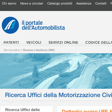
Chi siamo
News e circolari
Catalogo prodotti
Assistenza
Contatti
PATENTI
VEICOLI
SERVIZI ONLINE
CODICE DELL
Servizi online
//
Ricerca e Gestione UMC
Ricerca Uffici della Motorizzazione Civi
Ricerca Uffici della
Dettaglio avviso UFF.