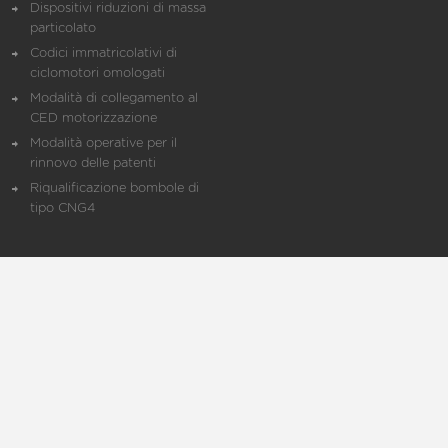
Dispositivi riduzioni di massa
particolato
Codici immatricolativi di
ciclomotori omologati
Modalità di collegamento al
CED motorizzazione
Modalità operative per il
rinnovo delle patenti
Riqualificazione bombole di
tipo CNG4