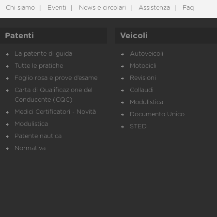
Chi siamo
Eventi
News e circolari
Assistenza
Faq
Patenti
Veicoli
La patente di guida
Autoveicoli
Tutte le pratiche
Motocicli
Foglio rosa e prove d’esame
Revisioni
Carta di Qualificazione del
Collaudi
Conducente (CQC)
Modulistica
Medici Certificatori - Novità
Documento Unico
Modulistica
STED
Patente nautica
Normativa