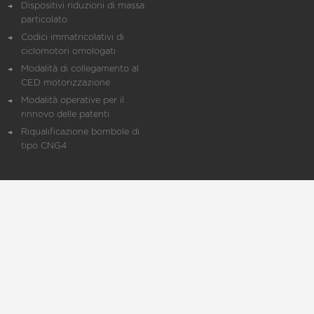
Dispositivi riduzioni di massa
particolato
Codici immatricolativi di
ciclomotori omologati
Modalità di collegamento al
CED motorizzazione
Modalità operative per il
rinnovo delle patenti
Riqualificazione bombole di
tipo CNG4