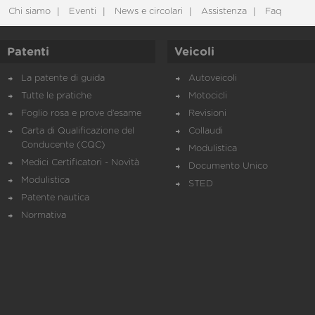
Chi siamo
Eventi
News e circolari
Assistenza
Faq
Patenti
Veicoli
La patente di guida
Autoveicoli
Tutte le pratiche
Motocicli
Foglio rosa e prove d’esame
Revisioni
Carta di Qualificazione del
Collaudi
Conducente (CQC)
Modulistica
Medici Certificatori - Novità
Documento Unico
Modulistica
STED
Patente nautica
Normativa