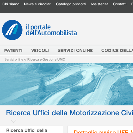
Chi siamo
News e circolari
Catalogo prodotti
Assistenza
Contatti
PATENTI
VEICOLI
SERVIZI ONLINE
CODICE DELL
Servizi online
//
Ricerca e Gestione UMC
Ricerca Uffici della Motorizzazione Civi
Ricerca Uffici della
Dettaglio avviso UFF.