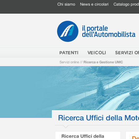
Chi siamo
News e circolari
Catalogo prod
PATENTI
VEICOLI
SERVIZI O
Servizi online
//
Ricerca e Gestione UMC
Ricerca Uffici della Mot
Ricerca Uffici della
De