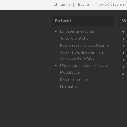
Chi siamo
Eventi
News e circolari
Patenti
Ve
La patente di guida
Tutte le pratiche
Foglio rosa e prove d’esame
Carta di Qualificazione del
Conducente (CQC)
Medici Certificatori - Novità
Modulistica
Patente nautica
Normativa