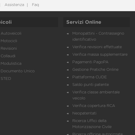
Assistenza
Faq
icoli
Servizi Online
Autoveicoli
Monopattini - Contrassegno
identificativo
Motocicli
Verifica revisioni effettuate
Revisioni
Verifica massa supplementare
Collaudi
Pagamenti PagoPA
Modulistica
Gestione Pratiche Online
Documento Unico
Piattaforma CUDE
STED
Saldo punti patente
Verifica classe ambientale
veicolo
Verifica copertura RCA
Neopatentati
Ricerca Uffici della
Motorizzazione Civile
Ricerca officine autorizzate