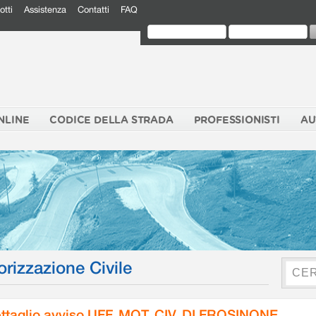
otti
Assistenza
Contatti
FAQ
NLINE
CODICE DELLA STRADA
PROFESSIONISTI
AU
orizzazione Civile
ttaglio avviso UFF. MOT. CIV. DI FROSINONE