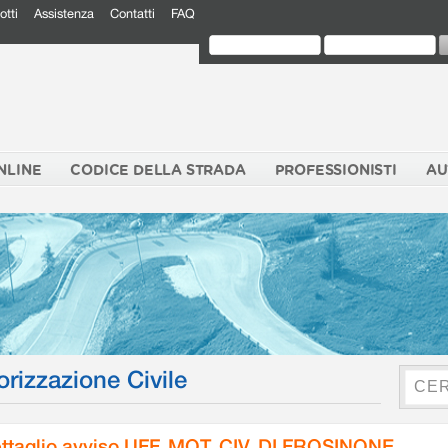
otti
Assistenza
Contatti
FAQ
NLINE
CODICE DELLA STRADA
PROFESSIONISTI
AU
orizzazione Civile
ttaglio avviso UFF. MOT. CIV. DI FROSINONE