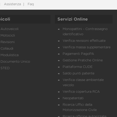
Assistenza
Faq
icoli
Servizi Online
Autoveicoli
Monopattini - Contrassegno
identificativo
Motocicli
Verifica revisioni effettuate
Revisioni
Verifica massa supplementare
Collaudi
Pagamenti PagoPA
Modulistica
Gestione Pratiche Online
Documento Unico
Piattaforma CUDE
STED
Saldo punti patente
Verifica classe ambientale
veicolo
Verifica copertura RCA
Neopatentati
Ricerca Uffici della
Motorizzazione Civile
Ricerca officine autorizzate