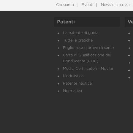
Chi siamo
Eventi
News e circolari
Patenti
Ve
La patente di guida
Tutte le pratiche
Foglio rosa e prove d’esame
Carta di Qualificazione del
Conducente (CQC)
Medici Certificatori - Novità
Modulistica
Patente nautica
Normativa