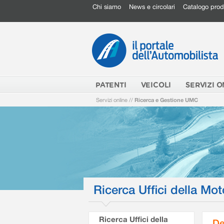
Chi siamo
News e circolari
Catalogo prod
PATENTI
VEICOLI
SERVIZI O
Servizi online
//
Ricerca e Gestione UMC
Ricerca Uffici della Mot
Ricerca Uffici della
De