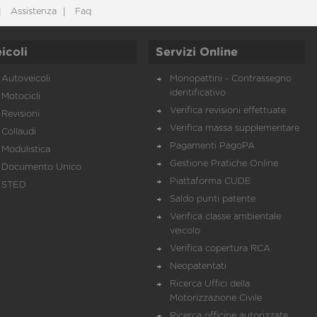
Assistenza
Faq
icoli
Servizi Online
Autoveicoli
Monopattini - Contrassegno
identificativo
Motocicli
Verifica revisioni effettuate
Revisioni
Verifica massa supplementare
Collaudi
Pagamenti PagoPA
Modulistica
Gestione Pratiche Online
Documento Unico
Piattaforma CUDE
STED
Saldo punti patente
Verifica classe ambientale
veicolo
Verifica copertura RCA
Neopatentati
Ricerca Uffici della
Motorizzazione Civile
Ricerca officine autorizzate