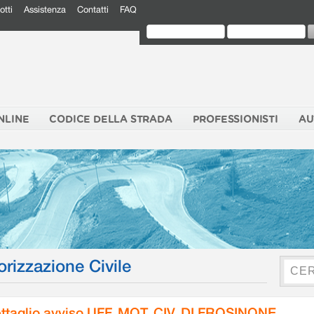
otti
Assistenza
Contatti
FAQ
NLINE
CODICE DELLA STRADA
PROFESSIONISTI
AU
orizzazione Civile
ttaglio avviso UFF. MOT. CIV. DI FROSINONE