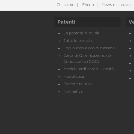
Chi siamo
Eventi
News e circolari
Patenti
Ve
La patente di guida
Tutte le pratiche
Foglio rosa e prove d’esame
Carta di Qualificazione del
Conducente (CQC)
Medici Certificatori - Novità
Modulistica
Patente nautica
Normativa