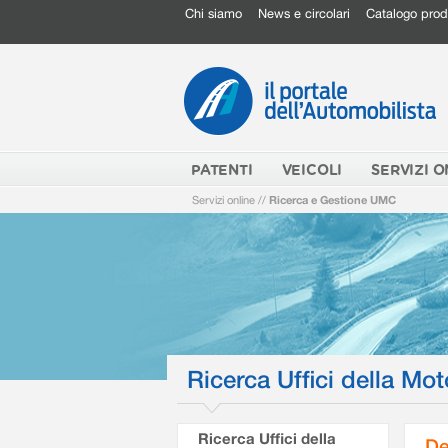
Chi siamo
News e circolari
Catalogo prod
PATENTI
VEICOLI
SERVIZI O
Servizi online
//
Ricerca e Gestione UMC
Ricerca Uffici della Mot
Ricerca Uffici della
De