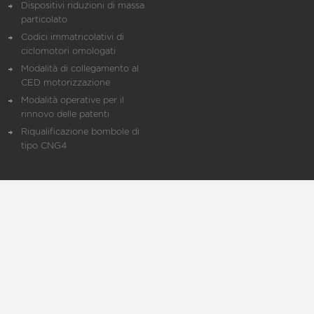
Dispositivi riduzioni di massa
particolato
Codici immatricolativi di
ciclomotori omologati
Modalità di collegamento al
CED motorizzazione
Modalità operative per il
rinnovo delle patenti
Riqualificazione bombole di
tipo CNG4