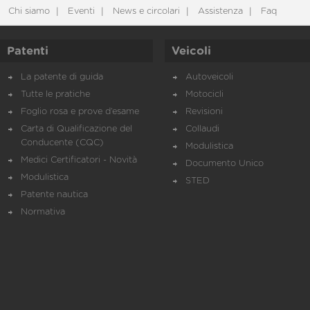
Chi siamo
Eventi
News e circolari
Assistenza
Faq
Patenti
Veicoli
La patente di guida
Autoveicoli
Tutte le pratiche
Motocicli
Foglio rosa e prove d’esame
Revisioni
Carta di Qualificazione del
Collaudi
Conducente (CQC)
Modulistica
Medici Certificatori - Novità
Documento Unico
Modulistica
STED
Patente nautica
Normativa