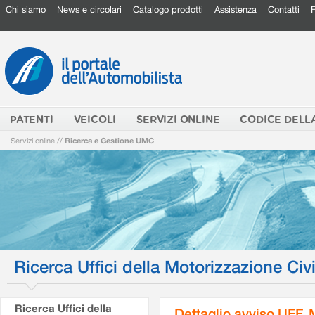
Chi siamo
News e circolari
Catalogo prodotti
Assistenza
Contatti
PATENTI
VEICOLI
SERVIZI ONLINE
CODICE DELL
Servizi online
//
Ricerca e Gestione UMC
Ricerca Uffici della Motorizzazione Civi
Ricerca Uffici della
Dettaglio avviso UFF.