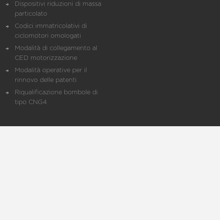
Dispositivi riduzioni di massa
particolato
Codici immatricolativi di
ciclomotori omologati
Modalità di collegamento al
CED motorizzazione
Modalità operative per il
rinnovo delle patenti
Riqualificazione bombole di
tipo CNG4