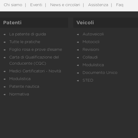
Chi siamo
Eventi
News e circolari
Assistenza
Faq
Patenti
Veicoli
La patente di guida
Autoveicoli
Tutte le pratiche
Motocicli
Foglio rosa e prove d’esame
Revisioni
Carta di Qualificazione del
Collaudi
Conducente (CQC)
Modulistica
Medici Certificatori - Novità
Documento Unico
Modulistica
STED
Patente nautica
Normativa