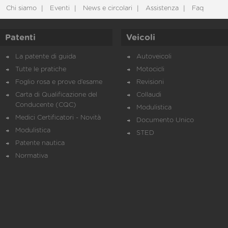
Chi siamo
Eventi
News e circolari
Assistenza
Faq
Patenti
Veicoli
La patente di guida
Autoveicoli
Tutte le pratiche
Motocicli
Foglio rosa e prove d’esame
Revisioni
Carta di Qualificazione del
Collaudi
Conducente (CQC)
Modulistica
Medici Certificatori - Novità
Documento Unico
Modulistica
STED
Patente nautica
Normativa