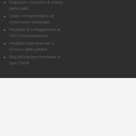
Dispositivi riduzioni di massa
particolato
Codici immatricolativi di
ciclomotori omologati
Modalità di collegamento al
CED motorizzazione
Modalità operative per il
rinnovo delle patenti
Riqualificazione bombole di
tipo CNG4