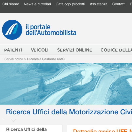
Chi siamo
News e circolari
Catalogo prodotti
Assistenza
Contatti
PATENTI
VEICOLI
SERVIZI ONLINE
CODICE DELL
Servizi online
//
Ricerca e Gestione UMC
Ricerca Uffici della Motorizzazione Civi
Ricerca Uffici della
Dettaglio avviso UFF.