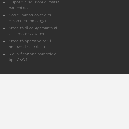
Dispositivi riduzioni di massa
particolato
Codici immatricolativi di
ciclomotori omologati
Modalità di collegamento al
CED motorizzazione
Modalità operative per il
rinnovo delle patenti
Riqualificazione bombole di
tipo CNG4