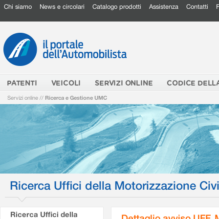
Chi siamo
News e circolari
Catalogo prodotti
Assistenza
Contatti
PATENTI
VEICOLI
SERVIZI ONLINE
CODICE DELL
Servizi online
//
Ricerca e Gestione UMC
Ricerca Uffici della Motorizzazione Civi
Ricerca Uffici della
Dettaglio avviso UFF.