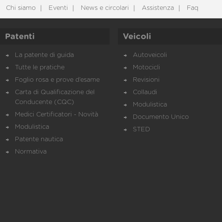
Chi siamo
Eventi
News e circolari
Assistenza
Faq
Patenti
Veicoli
La patente di guida
Autoveicoli
Tutte le pratiche
Motocicli
Foglio rosa e prove d’esame
Revisioni
Carta di Qualificazione del
Collaudi
Conducente (CQC)
Modulistica
Medici Certificatori - Novità
Documento Unico
Modulistica
STED
Patente nautica
Normativa