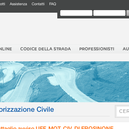
otti
Assistenza
Contatti
FAQ
NLINE
CODICE DELLA STRADA
PROFESSIONISTI
AU
orizzazione Civile
ttaglio avviso UFF. MOT. CIV. DI FROSINONE