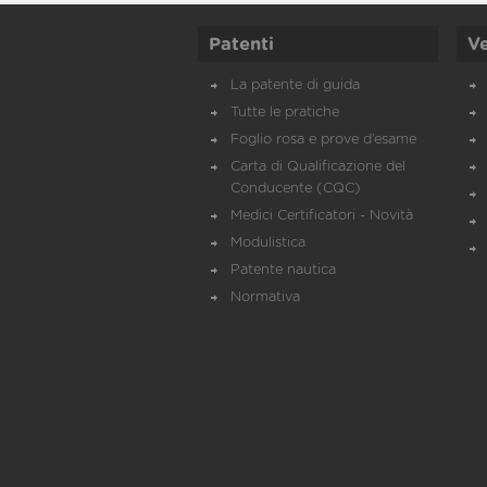
Patenti
Ve
La patente di guida
Tutte le pratiche
Foglio rosa e prove d’esame
Carta di Qualificazione del
Conducente (CQC)
Medici Certificatori - Novità
Modulistica
Patente nautica
Normativa