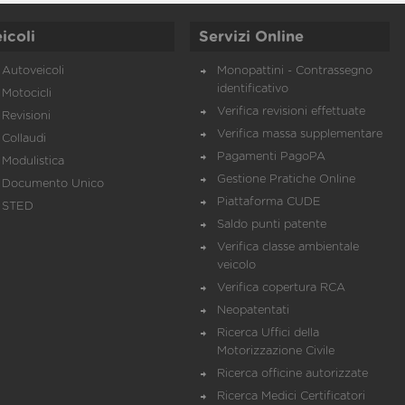
icoli
Servizi Online
Autoveicoli
Monopattini - Contrassegno
identificativo
Motocicli
Verifica revisioni effettuate
Revisioni
Verifica massa supplementare
Collaudi
Pagamenti PagoPA
Modulistica
Gestione Pratiche Online
Documento Unico
Piattaforma CUDE
STED
Saldo punti patente
Verifica classe ambientale
veicolo
Verifica copertura RCA
Neopatentati
Ricerca Uffici della
Motorizzazione Civile
Ricerca officine autorizzate
Ricerca Medici Certificatori