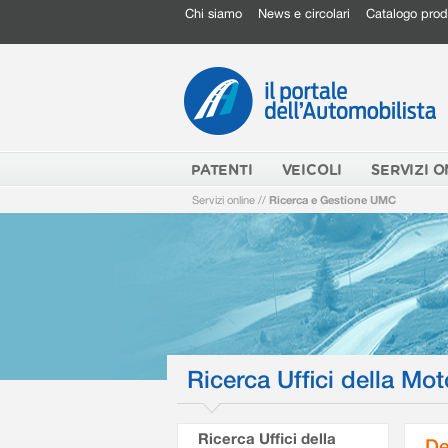
Chi siamo
News e circolari
Catalogo prod
PATENTI
VEICOLI
SERVIZI O
Servizi online
//
Ricerca e Gestione UMC
Ricerca Uffici della Mot
Ricerca Uffici della
De