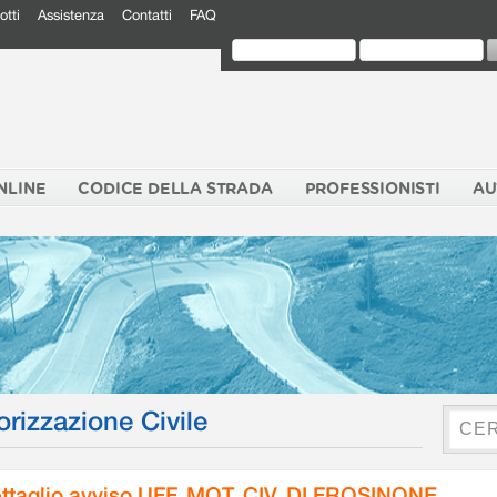
otti
Assistenza
Contatti
FAQ
NLINE
CODICE DELLA STRADA
PROFESSIONISTI
AU
orizzazione Civile
ttaglio avviso UFF. MOT. CIV. DI FROSINONE