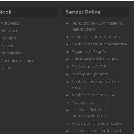
icoli
Servizi Online
Autoveicoli
Monopattini - Contrassegno
identificativo
Motocicli
Verifica revisioni effettuate
Revisioni
Verifica massa supplementare
Collaudi
Pagamenti PagoPA
Modulistica
Gestione Pratiche Online
Documento Unico
Piattaforma CUDE
STED
Saldo punti patente
Verifica classe ambientale
veicolo
Verifica copertura RCA
Neopatentati
Ricerca Uffici della
Motorizzazione Civile
Ricerca officine autorizzate
Ricerca Medici Certificatori