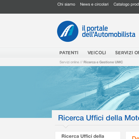
Chi siamo
News e circolari
Catalogo prod
PATENTI
VEICOLI
SERVIZI O
Servizi online
//
Ricerca e Gestione UMC
Ricerca Uffici della Mot
Ricerca Uffici della
De