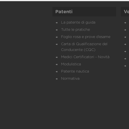
Patenti
Ve
La patente di guida
Tutte le pratiche
Foglio rosa e prove d’esame
Carta di Qualificazione del
Conducente (CQC)
Medici Certificatori - Novità
Modulistica
Patente nautica
Normativa