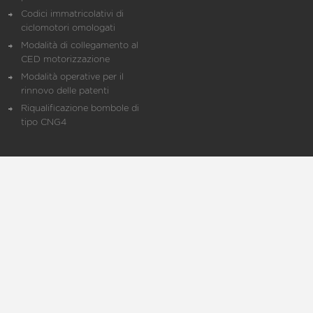
Codici immatricolativi di
ciclomotori omologati
Modalità di collegamento al
CED motorizzazione
Modalità operative per il
rinnovo delle patenti
Riqualificazione bombole di
tipo CNG4