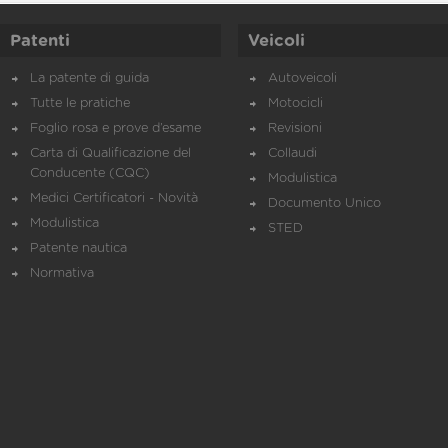
Patenti
Veicoli
La patente di guida
Autoveicoli
Tutte le pratiche
Motocicli
Foglio rosa e prove d’esame
Revisioni
Carta di Qualificazione del
Collaudi
Conducente (CQC)
Modulistica
Medici Certificatori - Novità
Documento Unico
Modulistica
STED
Patente nautica
Normativa