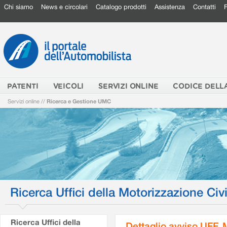
Chi siamo
News e circolari
Catalogo prodotti
Assistenza
Contatti
PATENTI
VEICOLI
SERVIZI ONLINE
CODICE DELL
Servizi online
//
Ricerca e Gestione UMC
Ricerca Uffici della Motorizzazione Civi
Ricerca Uffici della
Dettaglio avviso UFF.