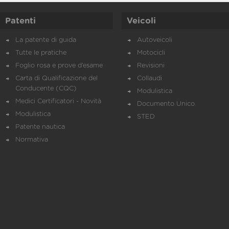
Patenti
Veicoli
La patente di guida
Autoveicoli
Tutte le pratiche
Motocicli
Foglio rosa e prove d’esame
Revisioni
Carta di Qualificazione del
Collaudi
Conducente (CQC)
Modulistica
Medici Certificatori - Novità
Documento Unico
Modulistica
STED
Patente nautica
Normativa