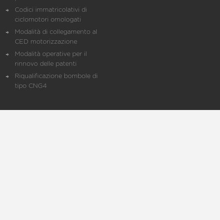
Codici immatricolativi di
ciclomotori omologati
Modalità di collegamento al
CED motorizzazione
Modalità operative per il
rinnovo delle patenti
Riqualificazione bombole di
tipo CNG4