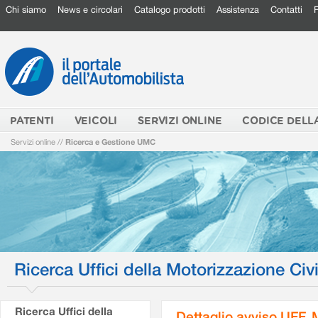
Chi siamo
News e circolari
Catalogo prodotti
Assistenza
Contatti
PATENTI
VEICOLI
SERVIZI ONLINE
CODICE DELL
Servizi online
//
Ricerca e Gestione UMC
Ricerca Uffici della Motorizzazione Civi
Ricerca Uffici della
Dettaglio avviso UFF.