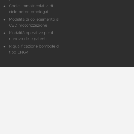
Codici immatricolativi di
ciclomotori omologati
Modalità di collegamento al
CED motorizzazione
Modalità operative per il
rinnovo delle patenti
Riqualificazione bombole di
tipo CNG4