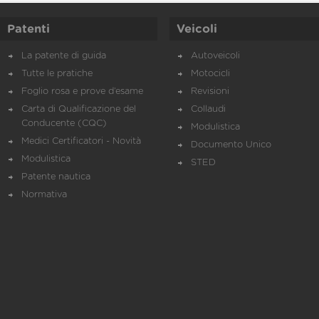
Patenti
Veicoli
La patente di guida
Autoveicoli
Tutte le pratiche
Motocicli
Foglio rosa e prove d’esame
Revisioni
Carta di Qualificazione del
Collaudi
Conducente (CQC)
Modulistica
Medici Certificatori - Novità
Documento Unico
Modulistica
STED
Patente nautica
Normativa