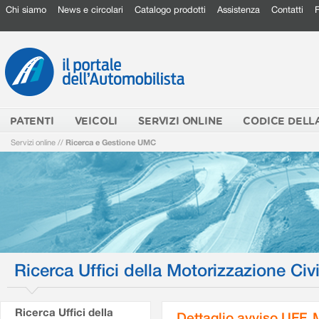
Chi siamo
News e circolari
Catalogo prodotti
Assistenza
Contatti
PATENTI
VEICOLI
SERVIZI ONLINE
CODICE DELL
Servizi online
//
Ricerca e Gestione UMC
Ricerca Uffici della Motorizzazione Civi
Ricerca Uffici della
Dettaglio avviso UFF.